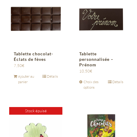
Tablette chocolat-
Tablette
Éclats de fèves
personnalisée –
Prénom
7,50
€
10,50
€
Ajouter au
Détails
panier
Choix des
Détails
options
Stock épuisé