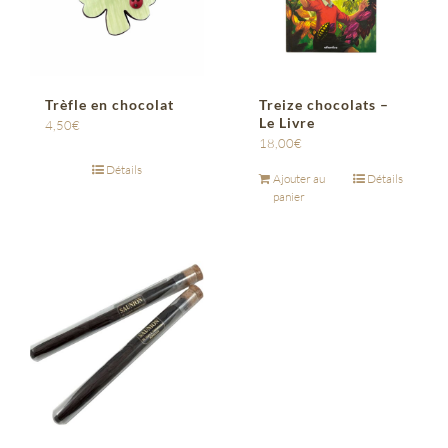
Trèfle en chocolat
Treize chocolats –
Le Livre
4,50
€
18,00
€
Détails
Ajouter au
Détails
panier