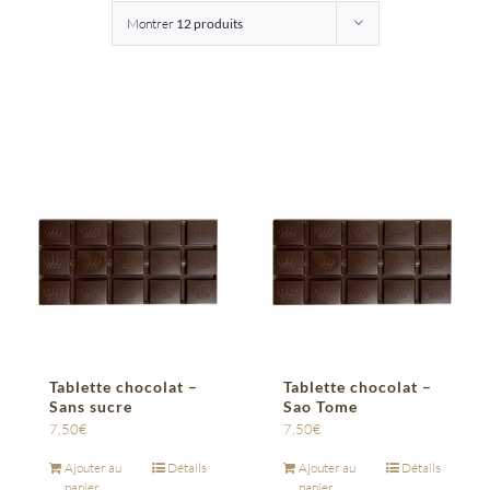
Montrer
12 produits
Entreprises
Saunion
Tablette chocolat –
Tablette chocolat –
Sans sucre
Sao Tome
7,50
€
7,50
€
Ajouter au
Détails
Ajouter au
Détails
panier
panier