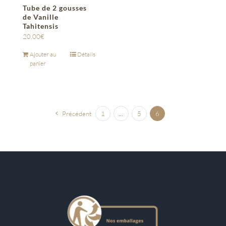
Tube de 2 gousses
de Vanille
Tahitensis
20,00
€
Ajouter au
Détails
panier
Précédent
1
…
5
6