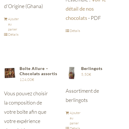
d’Origine (Ghana)
détail de nos
chocolats
- PDF
Ajouter
au
panier
Détails
Détails
Boîte Allure –
Berlingots
Chocolats assortis
5,50
€
124,00
€
Assortiment de
Vous pouvez choisir
berlingots
la composition de
votre boîte afin que
Ajouter
au
votre expérience
panier
Détails