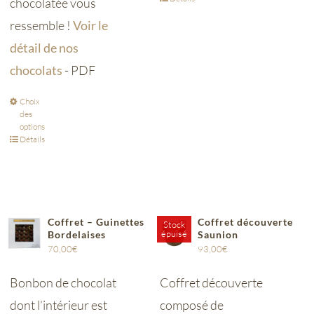
chocolatée vous
ressemble !
Voir le
détail de nos
chocolats
- PDF
Choix
des
options
Détails
Coffret – Guinettes
Coffret découverte
Stock
épuisé
Bordelaises
Saunion
70,00
€
93,00
€
Bonbon de chocolat
Coffret découverte
dont l’intérieur est
composé de