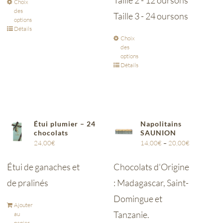
Taille 2 - 12 oursons
Choix
des
Taille 3 - 24 oursons
options
Détails
Choix
des
options
Détails
Étui plumier – 24
Napolitains
chocolats
SAUNION
24,00
€
14,00
€
–
20,00
€
Étui de ganaches et
Chocolats d'Origine
de pralinés
: Madagascar, Saint-
Domingue et
Ajouter
Tanzanie.
au
panier