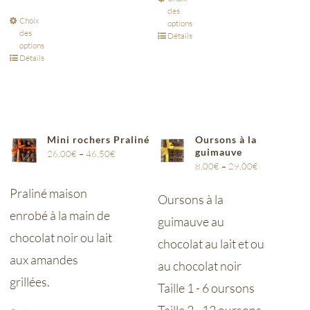
des
Choix
options
des
Détails
options
Détails
Mini rochers Praliné
Oursons à la
guimauve
26,00
€
–
46,50
€
8,00
€
–
29,00
€
Praliné maison
Oursons à la
enrobé à la main de
guimauve au
chocolat noir ou lait
chocolat au lait et ou
aux amandes
au chocolat noir
grillées.
Taille 1 - 6 oursons