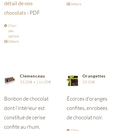
détail de nos
Détails
chocolats
- PDF
Choix
des
options
Détails
Clemenceau
Orangettes
33,00
€
–
118,00
€
35,00
€
Bonbon de chocolat
Écorces d'oranges
dont l’intérieur est
confites, enrobées
constitué de cerise
de chocolat noir.
confite au rhum.
Choix