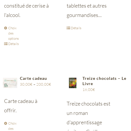
constitué de cerise à
tablettes et autres
l'alcool.
gourmandises...
Choix
Détails
des
options
Détails
Carte cadeau
Treize chocolats – Le
Livre
30,00
€
–
200,00
€
18,00
€
Carte cadeau à
Treize chocolats est
offrir.
un roman
d'apprentissage
Choix
des