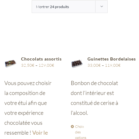
Montrer
24 produits
Entreprises
Saunion
Chocolats assortis
Guinettes Bordelaises
32,50
€
–
129,00
€
33,00
€
–
119,00
€
Vous pouvez choisir
Bonbon de chocolat
la composition de
dont l’intérieur est
votre étui afin que
constitué de cerise à
votre expérience
l'alcool.
chocolatée vous
Choix
ressemble !
Voir le
des
options