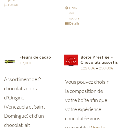
Détails
Choix
des
options
Détails
Fleurs de cacao
Boîte Prestige –
Stock
épuisé
Chocolats assortis
19,00
€
122,00
€
–
250,00
€
Assortiment de 2
Vous pouvez choisir
chocolats noirs
la composition de
d’Origine
votre boîte afin que
(Venezuela et Saint
votre expérience
Domingue) et d’un
chocolatée vous
chocolat lait
ressemble !
Voir le