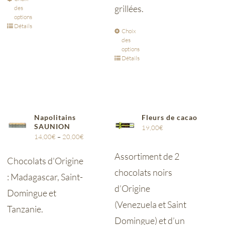
grillées.
des
options
Détails
Choix
des
options
Détails
Napolitains
Fleurs de cacao
SAUNION
19,00
€
14,00
€
–
20,00
€
Assortiment de 2
Chocolats d'Origine
chocolats noirs
: Madagascar, Saint-
d’Origine
Domingue et
(Venezuela et Saint
Tanzanie.
Domingue) et d’un