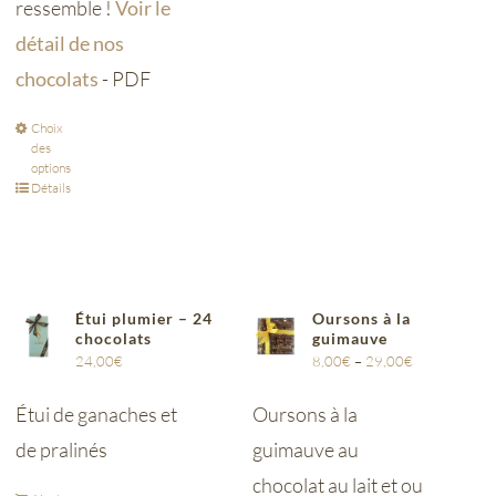
ressemble !
Voir le
détail de nos
chocolats
- PDF
Choix
des
options
Détails
Étui plumier – 24
Oursons à la
chocolats
guimauve
24,00
€
8,00
€
–
29,00
€
Étui de ganaches et
Oursons à la
de pralinés
guimauve au
chocolat au lait et ou