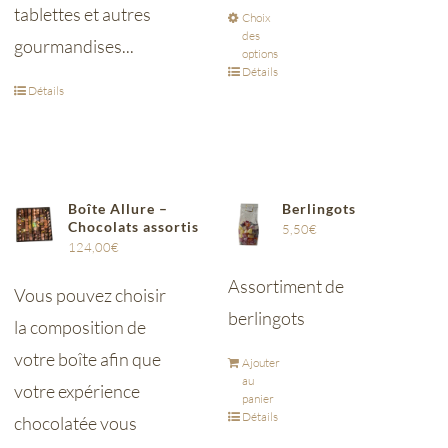
tablettes et autres
Choix
des
gourmandises...
options
Détails
Détails
Boîte Allure –
Berlingots
Chocolats assortis
5,50
€
124,00
€
Assortiment de
Vous pouvez choisir
berlingots
la composition de
votre boîte afin que
Ajouter
au
votre expérience
panier
Détails
chocolatée vous