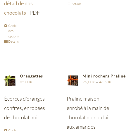
détail de nos
Détails
chocolats
- PDF
Choix
des
options
Détails
Orangettes
Mini rochers Praliné
35,00
€
26,00
€
–
46,50
€
Écorces d'oranges
Praliné maison
confites, enrobées
enrobé à la main de
de chocolat noir.
chocolat noir ou lait
aux amandes
Choix