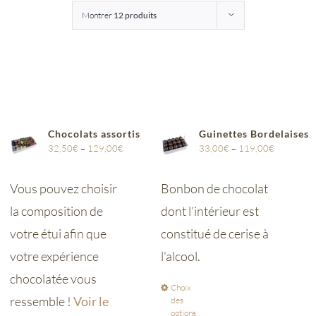
Montrer
12 produits
Entreprises
Saunion
Chocolats assortis
Guinettes Bordelaises
32,50
€
–
129,00
€
33,00
€
–
119,00
€
Vous pouvez choisir
Bonbon de chocolat
la composition de
dont l’intérieur est
votre étui afin que
constitué de cerise à
votre expérience
l'alcool.
chocolatée vous
Choix
ressemble !
Voir le
des
options