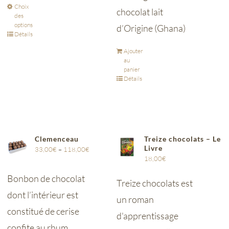
Choix
chocolat lait
des
options
d’Origine (Ghana)
Détails
Ajouter
au
panier
Détails
Clemenceau
Treize chocolats – Le
Livre
33,00
€
–
118,00
€
18,00
€
Bonbon de chocolat
Treize chocolats est
dont l’intérieur est
un roman
constitué de cerise
d'apprentissage
confite au rhum.