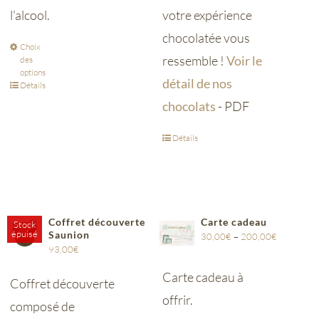
l'alcool.
votre expérience
chocolatée vous
Choix
ressemble !
Voir le
des
options
détail de nos
Détails
chocolats
- PDF
Détails
Coffret découverte
Carte cadeau
Stock
épuisé
Saunion
30,00
€
–
200,00
€
93,00
€
Carte cadeau à
Coffret découverte
offrir.
composé de