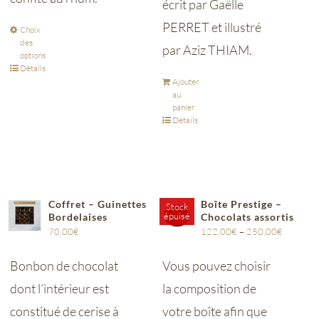
écrit par Gaëlle
PERRET et illustré
Choix
des
par Aziz THIAM.
options
Détails
Ajouter
au
panier
Détails
Coffret – Guinettes
Boîte Prestige –
Stock
épuisé
Bordelaises
Chocolats assortis
70,00
€
122,00
€
–
250,00
€
Bonbon de chocolat
Vous pouvez choisir
dont l’intérieur est
la composition de
constitué de cerise à
votre boîte afin que