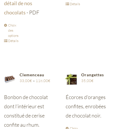
détail de nos
Détails
chocolats
- PDF
Choix
des
options
Détails
Clemenceau
Orangettes
33,00
€
–
118,00
€
35,00
€
Bonbon de chocolat
Écorces d'oranges
dont l’intérieur est
confites, enrobées
constitué de cerise
de chocolat noir.
confite au rhum.
Choix