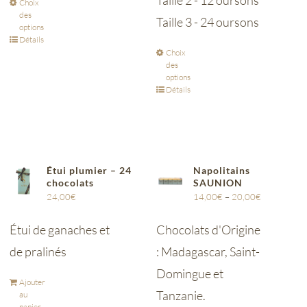
Taille 2 - 12 oursons
Choix
des
Taille 3 - 24 oursons
options
Détails
Choix
des
options
Détails
Étui plumier – 24
Napolitains
chocolats
SAUNION
24,00
€
14,00
€
–
20,00
€
Étui de ganaches et
Chocolats d'Origine
de pralinés
: Madagascar, Saint-
Domingue et
Ajouter
Tanzanie.
au
panier