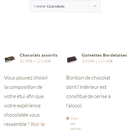
Montrer
12 produits
Entreprises
Saunion
Chocolats assortis
Guinettes Bordelaises
32,50
€
–
129,00
€
33,00
€
–
119,00
€
Vous pouvez choisir
Bonbon de chocolat
la composition de
dont l’intérieur est
votre étui afin que
constitué de cerise à
votre expérience
l'alcool.
chocolatée vous
Choix
ressemble !
Voir le
des
options