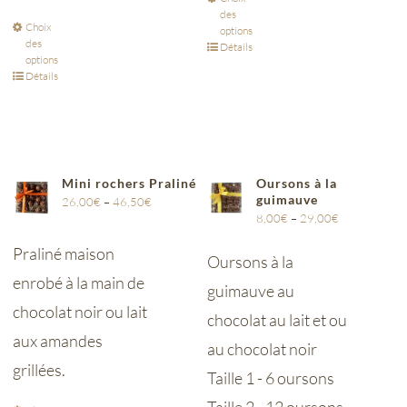
des
Choix
options
des
Détails
options
Détails
Mini rochers Praliné
Oursons à la
guimauve
26,00
€
–
46,50
€
8,00
€
–
29,00
€
Praliné maison
Oursons à la
enrobé à la main de
guimauve au
chocolat noir ou lait
chocolat au lait et ou
aux amandes
au chocolat noir
grillées.
Taille 1 - 6 oursons