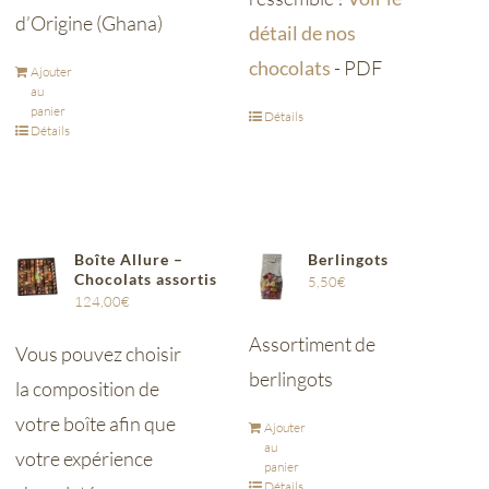
d’Origine (Ghana)
détail de nos
chocolats
- PDF
Ajouter
au
panier
Détails
Détails
Boîte Allure –
Berlingots
Chocolats assortis
5,50
€
124,00
€
Assortiment de
Vous pouvez choisir
berlingots
la composition de
votre boîte afin que
Ajouter
au
votre expérience
panier
Détails