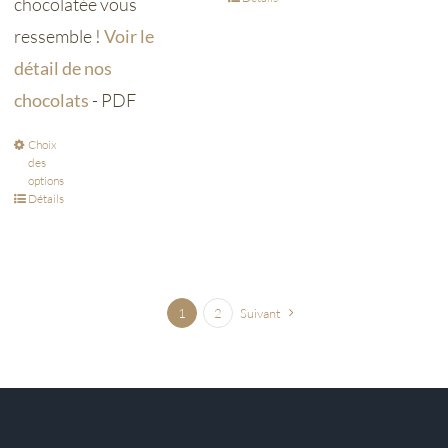
chocolatée vous
ressemble !
Voir le
détail de nos
chocolats
- PDF
Choix
des
options
Détails
1
2
Suivant