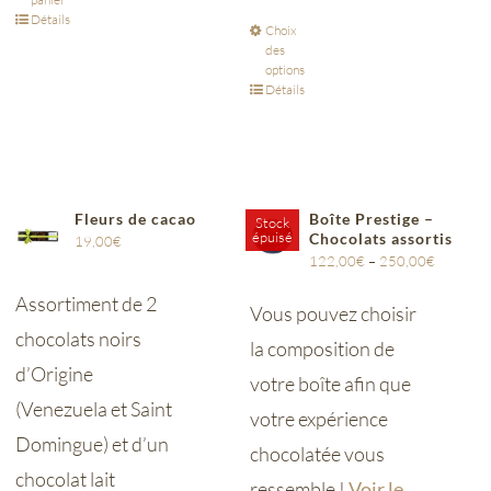
Détails
Choix
des
options
Détails
Fleurs de cacao
Boîte Prestige –
Stock
épuisé
Chocolats assortis
19,00
€
122,00
€
–
250,00
€
Assortiment de 2
Vous pouvez choisir
chocolats noirs
la composition de
d’Origine
votre boîte afin que
(Venezuela et Saint
votre expérience
Domingue) et d’un
chocolatée vous
chocolat lait
ressemble !
Voir le