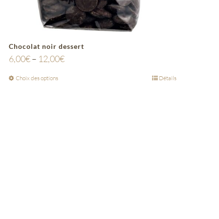
Chocolat noir dessert
6,00
€
–
12,00
€
Choix des options
Détails