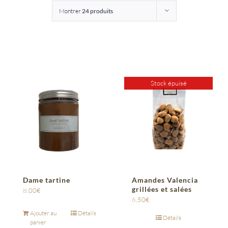
Montrer
24 produits
Entreprises
Saunion
Stock épuisé
Dame tartine
Amandes Valencia
grillées et salées
8,00
€
6,50
€
Ajouter au
Détails
Détails
panier