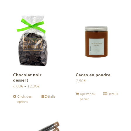
Chocolat noir
Cacao en poudre
dessert
7,50
€
6,00
€
–
12,00
€
Ajouter au
Détails
Choix des
Détails
panier
options