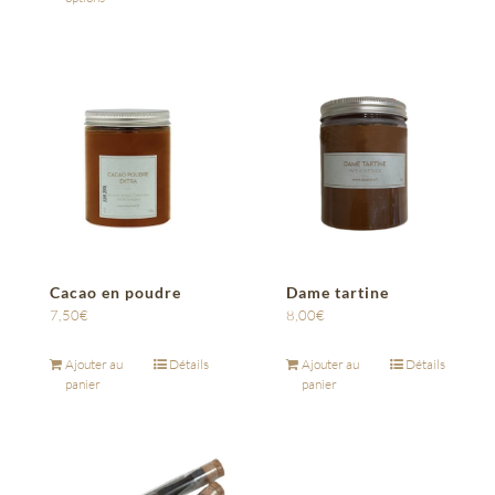
Cacao en poudre
Dame tartine
7,50
€
8,00
€
Ajouter au
Détails
Ajouter au
Détails
panier
panier