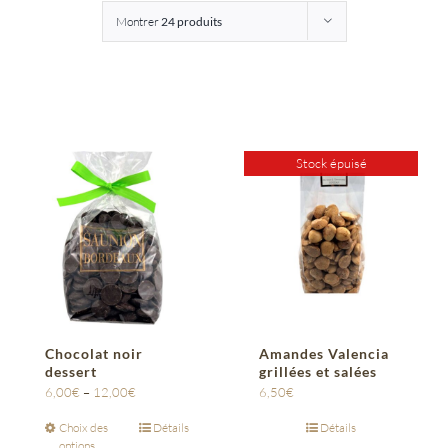
Montrer
24 produits
Entreprises
Saunion
Stock épuisé
Chocolat noir
Amandes Valencia
dessert
grillées et salées
6,00
€
–
12,00
€
6,50
€
Choix des
Détails
Détails
options