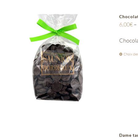
Chocolat
6,00
€
–
Chocola
Choix des
Dame ta