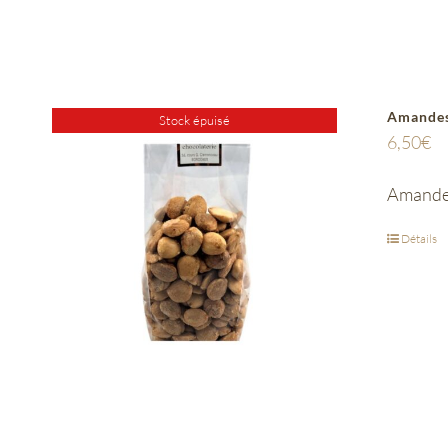
Amandes 
Stock épuisé
6,50
€
Amandes 
Détails