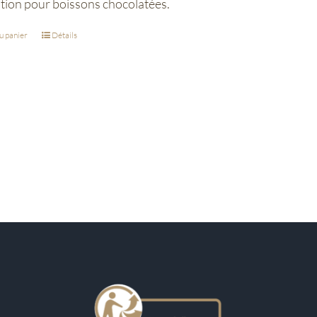
tion pour boissons chocolatées.
u panier
Détails