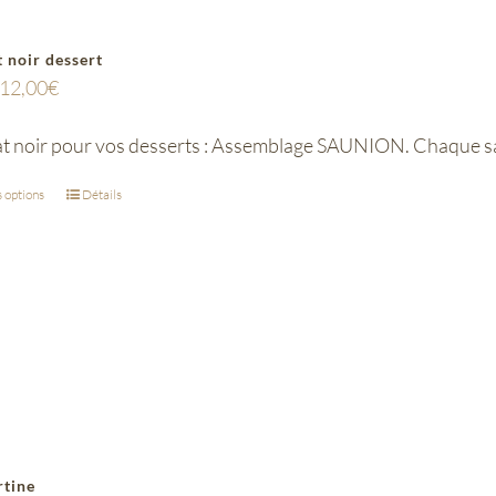
 noir dessert
12,00
€
t noir pour vos desserts : Assemblage SAUNION. Chaque sac
 options
Détails
rtine