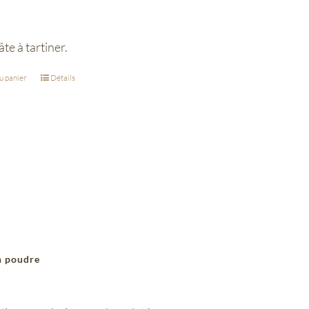
te à tartiner.
u panier
Détails
n poudre