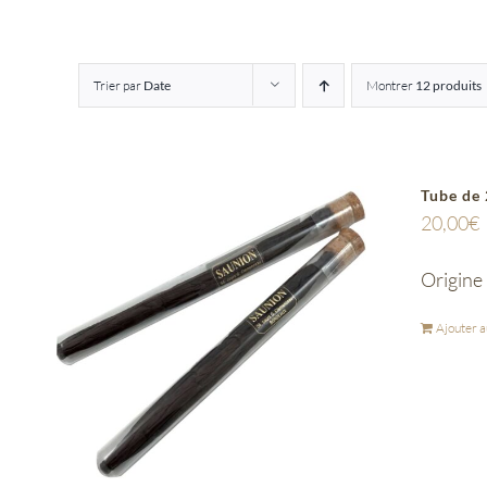
Trier par
Date
Montrer
12 produits
Tube de 
20,00
€
Origine 
Ajouter a