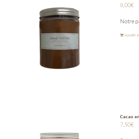
8,00
€
Notre pâ
Ajouter a
Cacao e
7,50
€