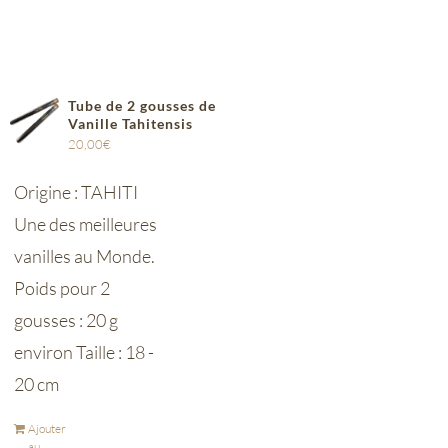
Tube de 2 gousses de
Vanille Tahitensis
20,00
€
Origine : TAHITI
Une des meilleures
vanilles au Monde.
Poids pour 2
gousses : 20 g
environ Taille : 18 -
20 cm
Ajouter
au