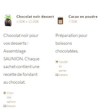
Chocolat noir dessert
Cacao en poudre
6,00
€
–
12,00
€
7,50
€
Chocolat noir pour
Préparation pour
vos desserts :
boissons
Assemblage
chocolatées.
SAUNION. Chaque
Ajouter
sachet contient une
au
panier
recette de fondant
Détails
au chocolat.
Choix
des
options
Détails