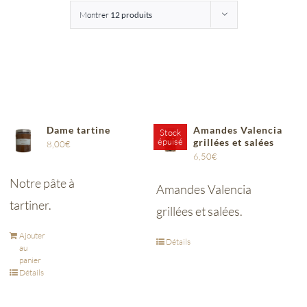
Montrer
12 produits
Entreprises
Saunion
Dame tartine
Amandes Valencia
Stock
épuisé
grillées et salées
8,00
€
6,50
€
Notre pâte à
Amandes Valencia
tartiner.
grillées et salées.
Ajouter
Détails
au
panier
Détails