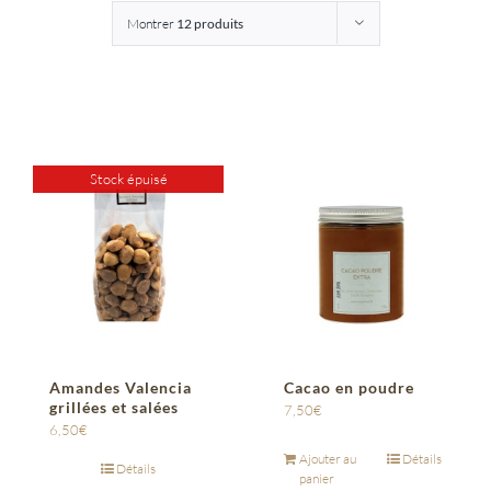
Montrer
12 produits
Entreprises
Saunion
Stock épuisé
Amandes Valencia
Cacao en poudre
grillées et salées
7,50
€
6,50
€
Ajouter au
Détails
Détails
panier