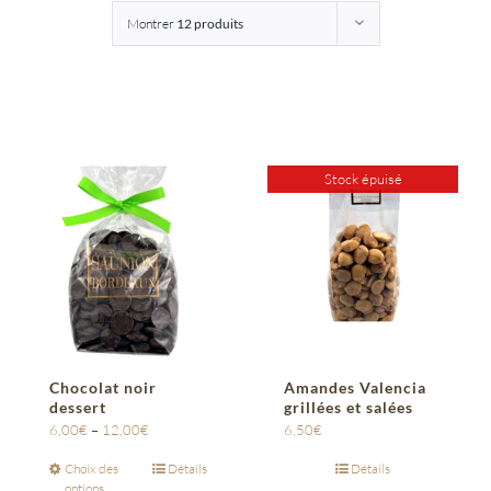
Montrer
12 produits
Entreprises
Saunion
Stock épuisé
Chocolat noir
Amandes Valencia
dessert
grillées et salées
6,00
€
–
12,00
€
6,50
€
Choix des
Détails
Détails
options