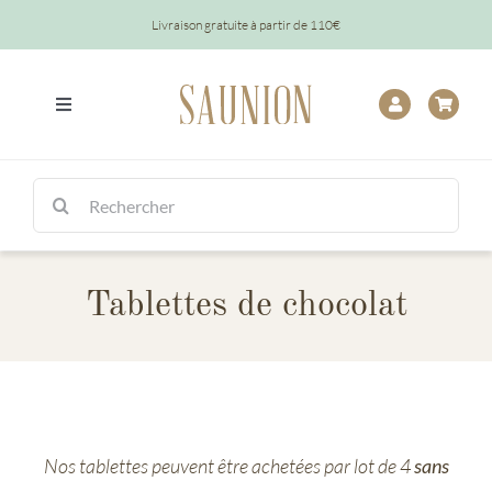
Passer
Livraison gratuite à partir de 110€
au
contenu
Toggle
Navigation
Tout
Rechercher:
Chocolats
Tablettes de chocolat
Tablettes
Épicerie
Baptêmes
Nos tablettes peuvent être achetées par lot de 4
sans