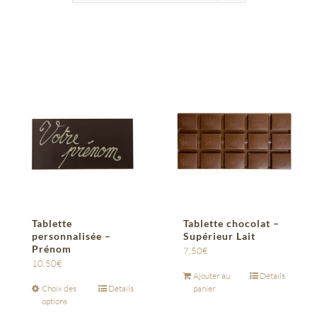
Tablette
Tablette chocolat –
personnalisée –
Supérieur Lait
Prénom
7,50
€
10,50
€
Ajouter au
Détails
Choix des
Détails
panier
options