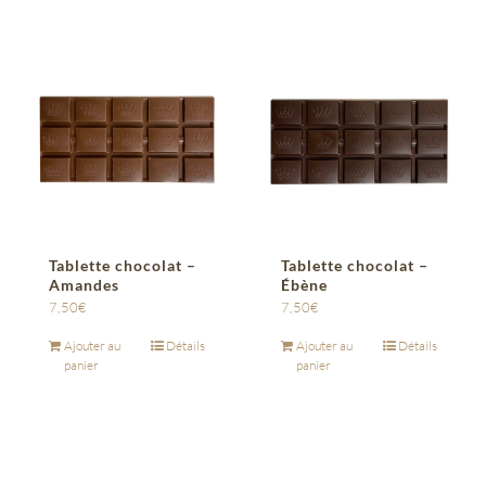
Tablette chocolat –
Tablette chocolat –
Amandes
Ébène
7,50
€
7,50
€
Ajouter au
Détails
Ajouter au
Détails
panier
panier