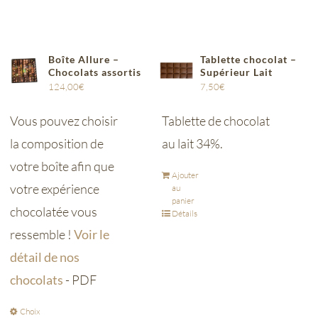
Boîte Allure –
Tablette chocolat –
Chocolats assortis
Supérieur Lait
124,00
€
7,50
€
Vous pouvez choisir
Tablette de chocolat
la composition de
au lait 34%.
votre boîte afin que
Ajouter
votre expérience
au
panier
chocolatée vous
Détails
ressemble !
Voir le
détail de nos
chocolats
- PDF
Choix