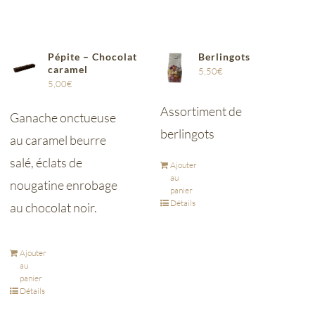
Pépite – Chocolat
Berlingots
caramel
5,50
€
5,00
€
Assortiment de
Ganache onctueuse
berlingots
au caramel beurre
salé, éclats de
Ajouter
au
nougatine enrobage
panier
Détails
au chocolat noir.
Ajouter
au
panier
Détails