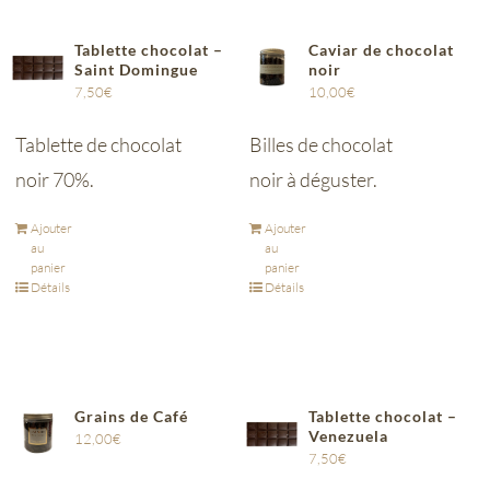
Tablette chocolat –
Caviar de chocolat
Saint Domingue
noir
7,50
€
10,00
€
Tablette de chocolat
Billes de chocolat
noir 70%.
noir à déguster.
Ajouter
Ajouter
au
au
panier
panier
Détails
Détails
Grains de Café
Tablette chocolat –
Venezuela
12,00
€
7,50
€