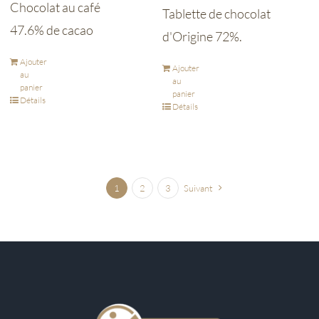
Chocolat au café
Tablette de chocolat
47.6% de cacao
d'Origine 72%.
Ajouter
Ajouter
au
au
panier
panier
Détails
Détails
1
2
3
Suivant