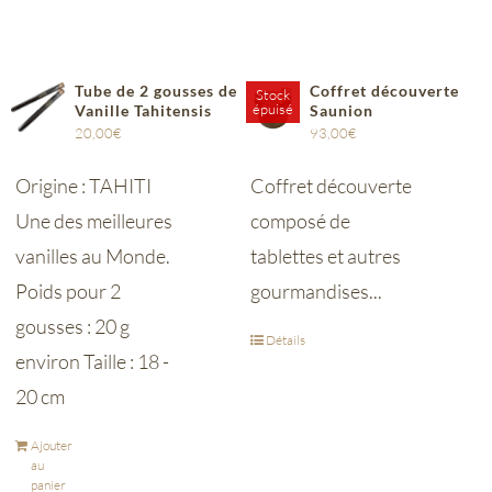
Tube de 2 gousses de
Coffret découverte
Stock
épuisé
Vanille Tahitensis
Saunion
20,00
€
93,00
€
Origine : TAHITI
Coffret découverte
Une des meilleures
composé de
vanilles au Monde.
tablettes et autres
Poids pour 2
gourmandises...
gousses : 20 g
Détails
environ Taille : 18 -
20 cm
Ajouter
au
panier