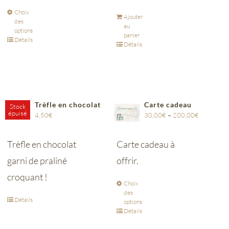
Choix
Ajouter
des
au
options
panier
Détails
Détails
Trèfle en chocolat
Carte cadeau
Stock
épuisé
4,50
€
30,00
€
–
200,00
€
Trèfle en chocolat
Carte cadeau à
garni de praliné
offrir.
croquant !
Choix
des
Détails
options
Détails