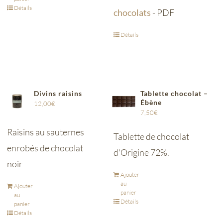
Détails
chocolats
- PDF
Détails
Divins raisins
Tablette chocolat –
Ébène
12,00
€
7,50
€
Raisins au sauternes
Tablette de chocolat
enrobés de chocolat
d'Origine 72%.
noir
Ajouter
au
Ajouter
panier
au
Détails
panier
Détails