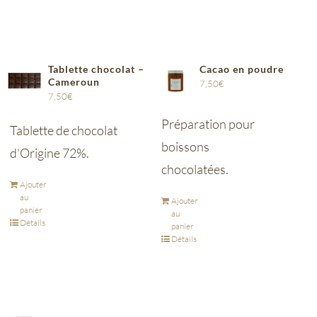
Tablette chocolat –
Cacao en poudre
Cameroun
7,50
€
7,50
€
Préparation pour
Tablette de chocolat
boissons
d'Origine 72%.
chocolatées.
Ajouter
au
Ajouter
panier
au
Détails
panier
Détails