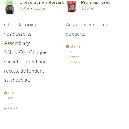
Chocolat noir dessert
Pralines roses
6,00
€
–
12,00
€
13,50
€
Chocolat noir pour
Amandes enrobées
vos desserts :
de sucre.
Assemblage
Ajouter
SAUNION. Chaque
au
panier
sachet contient une
Détails
recette de fondant
au chocolat.
Choix
des
options
Détails