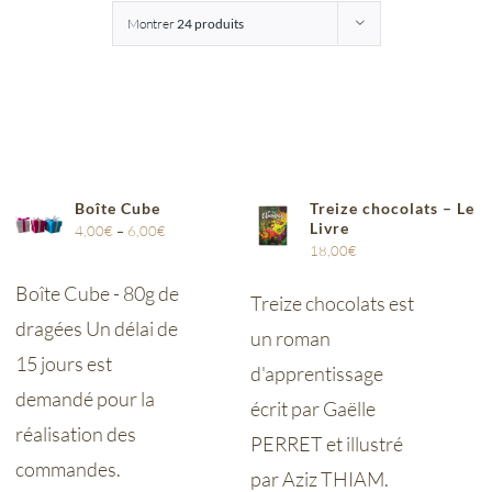
Montrer
24 produits
Entreprises
Saunion
Boîte Cube
Treize chocolats – Le
Livre
4,00
€
–
6,00
€
18,00
€
Boîte Cube - 80g de
Treize chocolats est
dragées Un délai de
un roman
15 jours est
d'apprentissage
demandé pour la
écrit par Gaëlle
réalisation des
PERRET et illustré
commandes.
par Aziz THIAM.