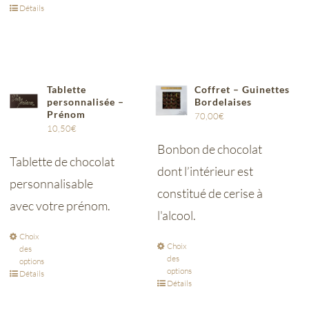
Détails
Tablette
Coffret – Guinettes
personnalisée –
Bordelaises
Prénom
70,00
€
10,50
€
Bonbon de chocolat
Tablette de chocolat
dont l’intérieur est
personnalisable
constitué de cerise à
avec votre prénom.
l'alcool.
Choix
Choix
des
des
options
options
Détails
Détails