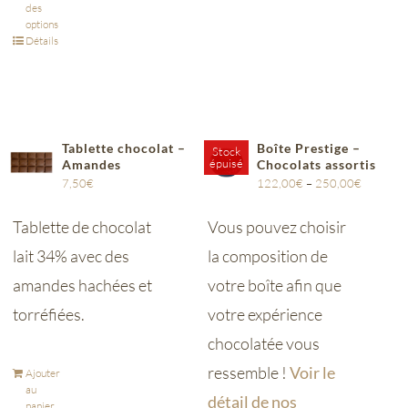
des
options
Détails
Tablette chocolat –
Boîte Prestige –
Stock
épuisé
Amandes
Chocolats assortis
7,50
€
122,00
€
–
250,00
€
Tablette de chocolat
Vous pouvez choisir
lait 34% avec des
la composition de
amandes hachées et
votre boîte afin que
torréfiées.
votre expérience
chocolatée vous
ressemble !
Voir le
Ajouter
au
détail de nos
panier