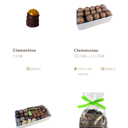
Clémentine
Clemenceau
5,00
€
33,00
€
–
118,00
€
Détails
Choix des
Détails
options