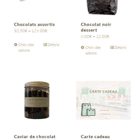
Chocolats assortis
Chocolat noir
dessert
32,50
€
–
129,00
€
6,00
€
–
12,00
€
Choix des
Détails
Choix des
Détails
options
options
Caviar de chocolat
Carte cadeau