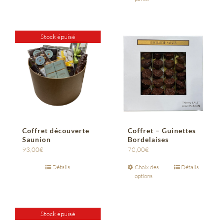
Stock épuisé
Coffret découverte
Coffret – Guinettes
Saunion
Bordelaises
93,00
€
70,00
€
Détails
Choix des
Détails
options
Stock épuisé