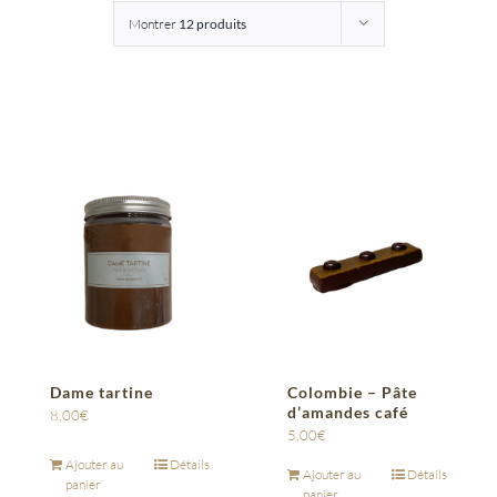
Montrer
12 produits
Entreprises
Saunion
Dame tartine
Colombie – Pâte
d’amandes café
8,00
€
5,00
€
Ajouter au
Détails
Ajouter au
Détails
panier
panier