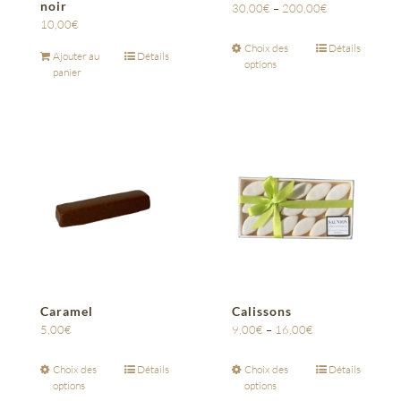
noir
30,00
€
–
200,00
€
10,00
€
Choix des
Détails
Ajouter au
Détails
options
panier
Caramel
Calissons
5,00
€
9,00
€
–
16,00
€
Choix des
Détails
Choix des
Détails
options
options