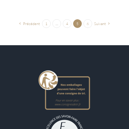
Précédent
1
…
4
5
6
Suivant