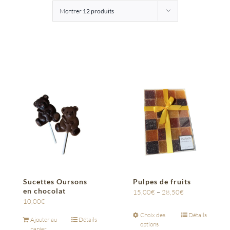
Montrer
12 produits
Entreprises
Saunion
Sucettes Oursons
Pulpes de fruits
en chocolat
15,00
€
–
28,50
€
10,00
€
Choix des
Détails
Ajouter au
Détails
options
panier