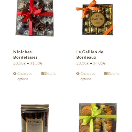
Niniches
Le Gallien de
Bordelaises
Bordeaux
20,50
€
–
31,50
€
20,00
€
–
34,00
€
Choix des
Détails
Choix des
Détails
options
options