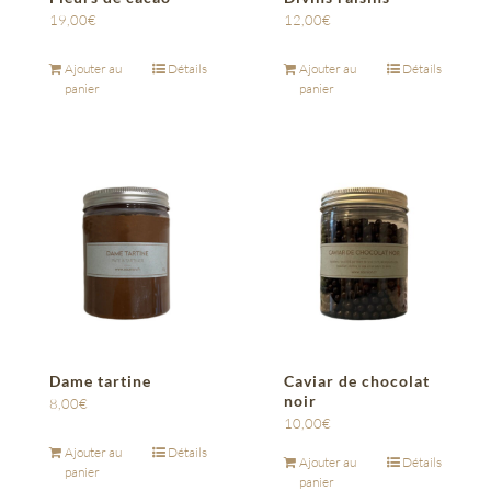
19,00
€
12,00
€
Ajouter au
Détails
Ajouter au
Détails
panier
panier
Dame tartine
Caviar de chocolat
noir
8,00
€
10,00
€
Ajouter au
Détails
Ajouter au
Détails
panier
panier