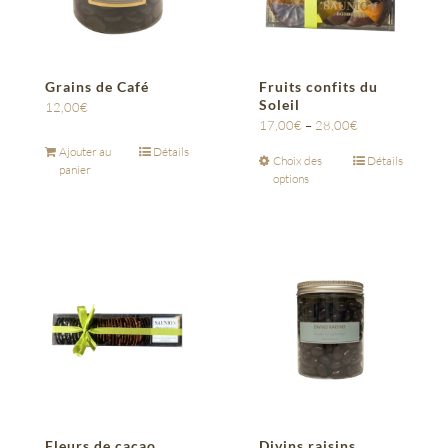
Grains de Café
Fruits confits du
Soleil
12,00
€
17,00
€
–
28,00
€
Ajouter au
Détails
Choix des
Détails
panier
options
Fleurs de cacao
Divins raisins