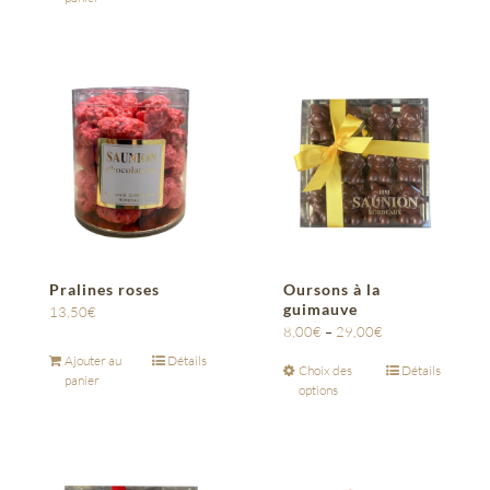
Pralines roses
Oursons à la
guimauve
13,50
€
8,00
€
–
29,00
€
Ajouter au
Détails
Choix des
Détails
panier
options