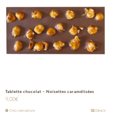
Tablette chocolat – Noisettes caramélisées
9,00
€
Choix des options
Détails