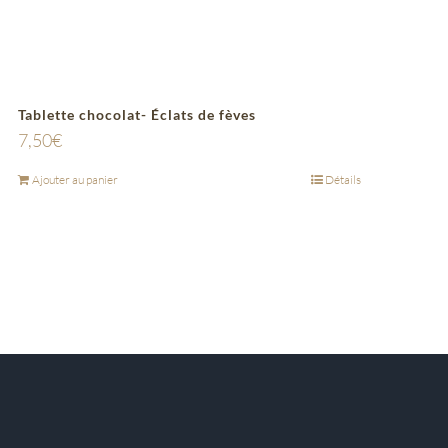
Tablette chocolat- Éclats de fèves
7,50
€
Ajouter au panier
Détails