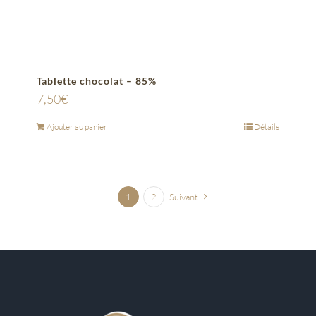
Tablette chocolat – 85%
7,50
€
Ajouter au panier
Détails
1
2
Suivant