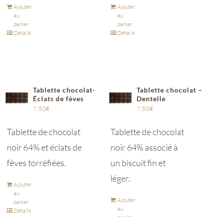
Ajouter
Ajouter
au
au
panier
panier
Détails
Détails
Tablette chocolat-
Tablette chocolat –
Éclats de fèves
Dentelle
7,50
€
7,50
€
Tablette de chocolat
Tablette de chocolat
noir 64% et éclats de
noir 64% associé à
fèves torréfiées.
un biscuit fin et
léger.
Ajouter
au
Ajouter
panier
au
Détails