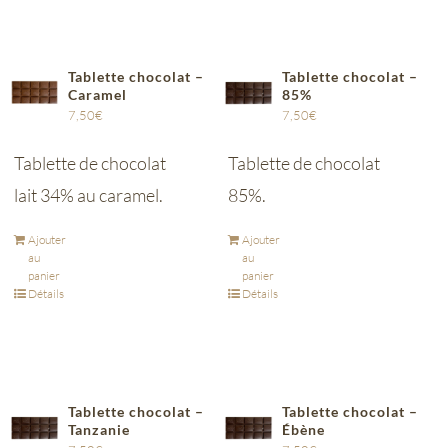
Tablette chocolat –
Tablette chocolat –
Caramel
85%
7,50
€
7,50
€
Tablette de chocolat
Tablette de chocolat
lait 34% au caramel.
85%.
Ajouter
Ajouter
au
au
panier
panier
Détails
Détails
Tablette chocolat –
Tablette chocolat –
Tanzanie
Ébène