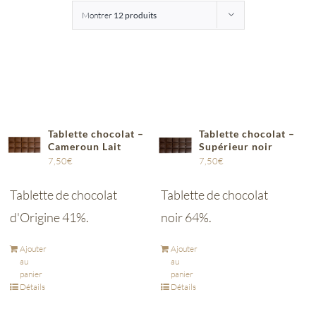
Montrer
12 produits
Entreprises
Saunion
Tablette chocolat –
Tablette chocolat –
Cameroun Lait
Supérieur noir
7,50
€
7,50
€
Tablette de chocolat
Tablette de chocolat
d'Origine 41%.
noir 64%.
Ajouter
Ajouter
au
au
panier
panier
Détails
Détails