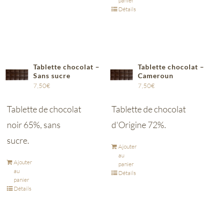
panier
Détails
Tablette chocolat –
Tablette chocolat –
Sans sucre
Cameroun
7,50
€
7,50
€
Tablette de chocolat
Tablette de chocolat
noir 65%, sans
d'Origine 72%.
sucre.
Ajouter
au
Ajouter
panier
au
Détails
panier
Détails