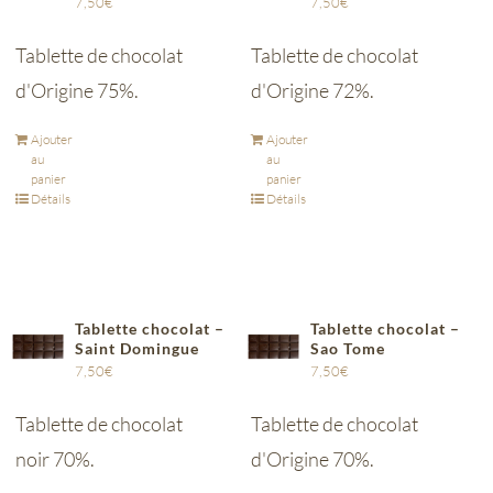
7,50
€
7,50
€
Tablette de chocolat
Tablette de chocolat
d'Origine 75%.
d'Origine 72%.
Ajouter
Ajouter
au
au
panier
panier
Détails
Détails
Tablette chocolat –
Tablette chocolat –
Saint Domingue
Sao Tome
7,50
€
7,50
€
Tablette de chocolat
Tablette de chocolat
noir 70%.
d'Origine 70%.