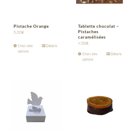
Pistache Orange
Tablette chocolat –
Pistaches
5,00
€
caramélisées
9,00
€
Choix des
Détails
options
Choix des
Détails
options