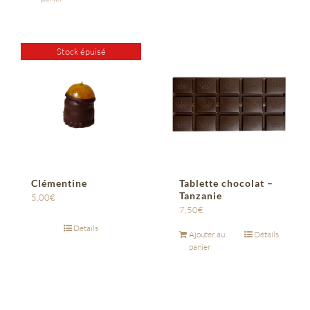
Stock épuisé
Clémentine
Tablette chocolat –
Tanzanie
5,00
€
7,50
€
Détails
Ajouter au
Détails
panier