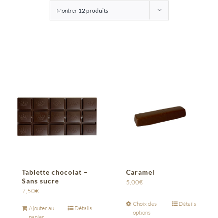
Montrer
12 produits
Entreprises
Saunion
Tablette chocolat –
Caramel
Sans sucre
5,00
€
7,50
€
Choix des
Détails
Ajouter au
Détails
options
panier