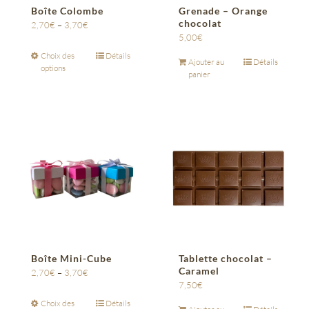
Boîte Colombe
Grenade – Orange
chocolat
2,70
€
–
3,70
€
5,00
€
Choix des
Détails
Ajouter au
Détails
options
panier
Boîte Mini-Cube
Tablette chocolat –
Caramel
2,70
€
–
3,70
€
7,50
€
Choix des
Détails