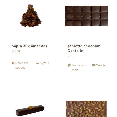
Sapin aux amandes
Tablette chocolat –
Dentelle
5,00
€
7,50
€
Choix des
Détails
Ajouter au
Détails
options
panier