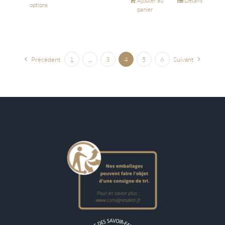
Ajouter au
Détails
options
panier
Précédent
1
…
3
4
5
6
Suivant