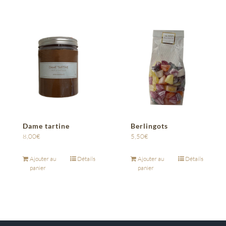
Dame tartine
Berlingots
8,00
€
5,50
€
Ajouter au
Détails
Ajouter au
Détails
panier
panier