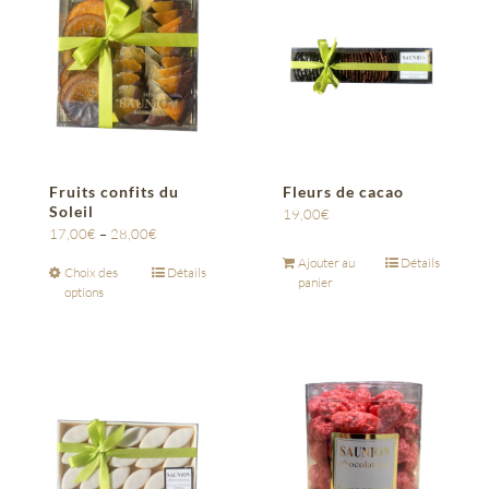
Fruits confits du
Fleurs de cacao
Soleil
19,00
€
17,00
€
–
28,00
€
Ajouter au
Détails
Choix des
Détails
panier
options