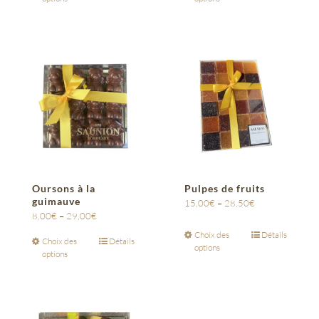
Oursons à la
Pulpes de fruits
guimauve
15,00
€
–
28,50
€
8,00
€
–
29,00
€
Choix des
Détails
Choix des
Détails
options
options