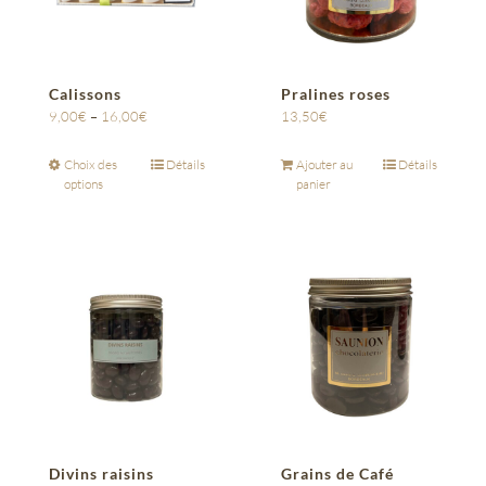
Calissons
Pralines roses
9,00
€
–
16,00
€
13,50
€
Choix des
Détails
Ajouter au
Détails
options
panier
Divins raisins
Grains de Café