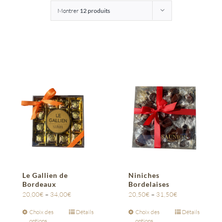
Montrer
12 produits
Entreprises
Saunion
Le Gallien de
Niniches
Bordeaux
Bordelaises
20,00
€
–
34,00
€
20,50
€
–
31,50
€
Choix des
Détails
Choix des
Détails
options
options