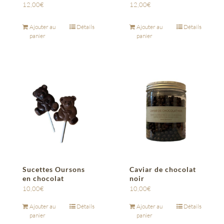
12,00
€
12,00
€
Ajouter au
Détails
Ajouter au
Détails
panier
panier
Sucettes Oursons
Caviar de chocolat
en chocolat
noir
10,00
€
10,00
€
Ajouter au
Détails
Ajouter au
Détails
panier
panier