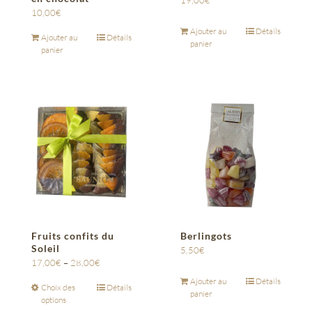
19,00
€
10,00
€
Ajouter au
Détails
Ajouter au
Détails
panier
panier
Fruits confits du
Berlingots
Soleil
5,50
€
17,00
€
–
28,00
€
Ajouter au
Détails
Choix des
Détails
panier
options