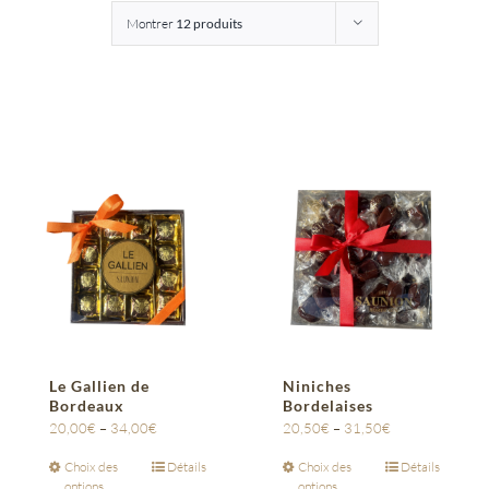
Montrer
12 produits
Entreprises
Saunion
Le Gallien de
Niniches
Bordeaux
Bordelaises
20,00
€
–
34,00
€
20,50
€
–
31,50
€
Choix des
Détails
Choix des
Détails
options
options