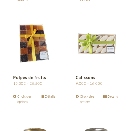
Pulpes de fruits
Calissons
15,00
€
–
28,50
€
9,00
€
–
16,00
€
Choix des
Détails
Choix des
Détails
options
options