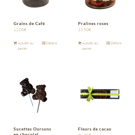
Grains de Café
Pralines roses
12,00
€
13,50
€
Ajouter au
Détails
Ajouter au
Détails
panier
panier
Sucettes Oursons
Fleurs de cacao
en chocolat