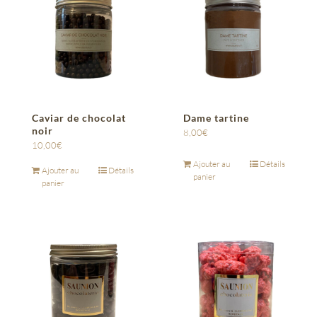
Caviar de chocolat
Dame tartine
noir
8,00
€
10,00
€
Ajouter au
Détails
Ajouter au
Détails
panier
panier