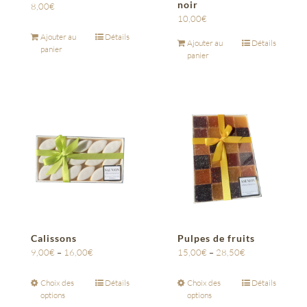
noir
8,00
€
10,00
€
Ajouter au
Détails
Ajouter au
Détails
panier
panier
Calissons
Pulpes de fruits
9,00
€
–
16,00
€
15,00
€
–
28,50
€
Choix des
Détails
Choix des
Détails
options
options