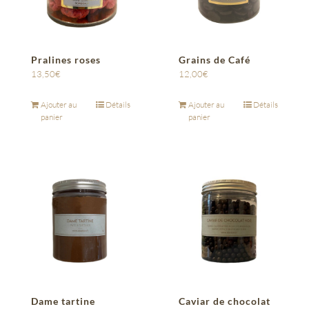
Pralines roses
Grains de Café
13,50
€
12,00
€
Ajouter au
Détails
Ajouter au
Détails
panier
panier
Dame tartine
Caviar de chocolat