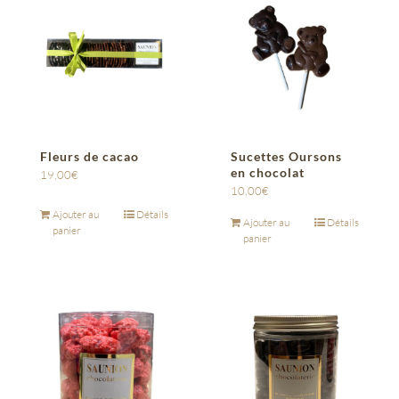
Fleurs de cacao
Sucettes Oursons
en chocolat
19,00
€
10,00
€
Ajouter au
Détails
Ajouter au
Détails
panier
panier