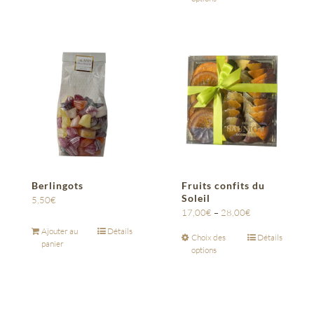
Berlingots
Fruits confits du
Soleil
5,50
€
17,00
€
–
28,00
€
Ajouter au
Détails
Choix des
Détails
panier
options