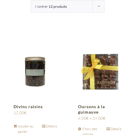
Montrer
12 produits
Entreprises
Saunion
Divins raisins
Oursons à la
guimauve
12,00
€
8,00
€
–
29,00
€
Ajouter au
Détails
Choix des
Détails
panier
options