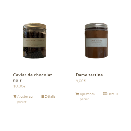
Caviar de chocolat
Dame tartine
noir
8,00
€
10,00
€
Ajouter au
Détails
Ajouter au
Détails
panier
panier