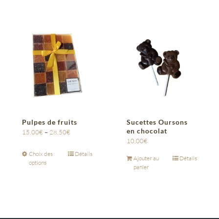
Pulpes de fruits
Sucettes Oursons
en chocolat
15,00
€
–
28,50
€
10,00
€
Choix des
Détails
Ajouter au
Détails
options
panier