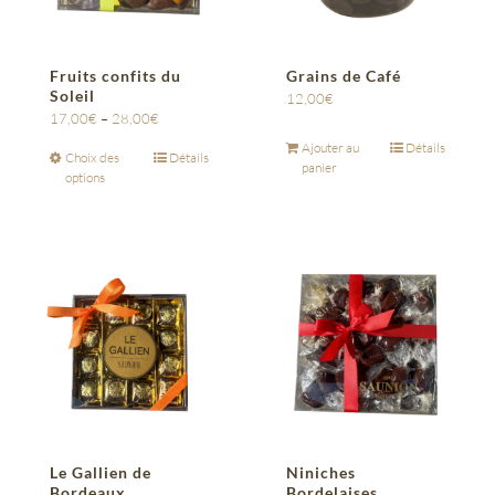
Fruits confits du
Grains de Café
Soleil
12,00
€
17,00
€
–
28,00
€
Ajouter au
Détails
Choix des
Détails
panier
options
Le Gallien de
Niniches
Bordeaux
Bordelaises