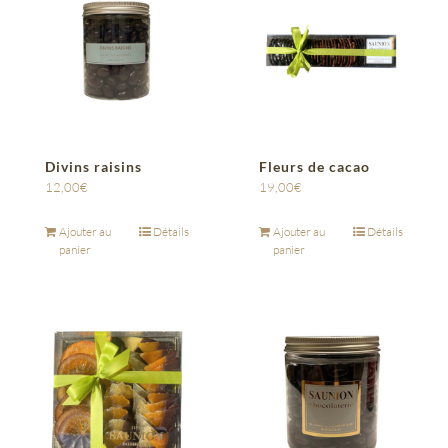
Divins raisins
Fleurs de cacao
12,00
€
19,00
€
Ajouter au
Détails
Ajouter au
Détails
panier
panier