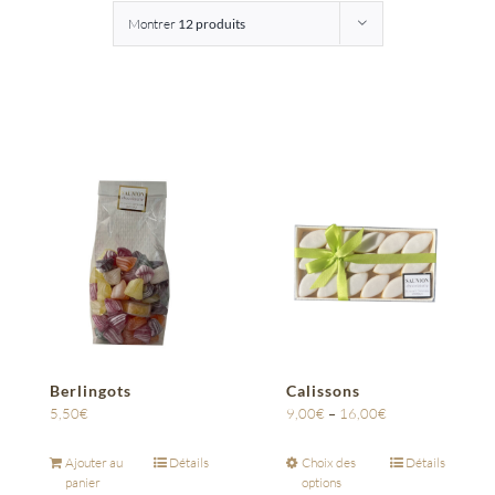
Montrer
12 produits
Entreprises
Saunion
Berlingots
Calissons
5,50
€
9,00
€
–
16,00
€
Ajouter au
Détails
Choix des
Détails
panier
options