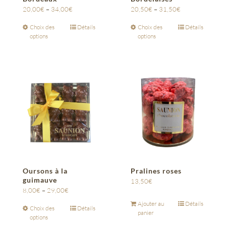
20,00
€
–
34,00
€
20,50
€
–
31,50
€
Choix des
Détails
Choix des
Détails
options
options
Oursons à la
Pralines roses
guimauve
13,50
€
8,00
€
–
29,00
€
Ajouter au
Détails
Choix des
Détails
panier
options