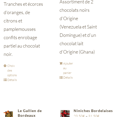
Assortiment de 2
Tranches et écorces
chocolats noirs
d’oranges, de
d’Origine
citrons et
(Venezuela et Saint
pamplemousses
Domingue) et d’un
confits enrobage
chocolat lait
partiel au chocolat
d’Origine (Ghana)
noir.
Ajouter
Choix
au
des
panier
options
Détails
Détails
Le Gallien de
Niniches Bordelaises
Bordeaux
20,50
€
–
31,50
€