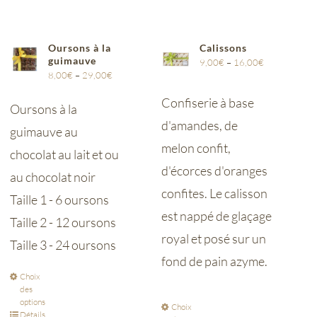
Oursons à la
Calissons
guimauve
9,00
€
–
16,00
€
8,00
€
–
29,00
€
Confiserie à base
Oursons à la
d'amandes, de
guimauve au
melon confit,
chocolat au lait et ou
d'écorces d'oranges
au chocolat noir
confites. Le calisson
Taille 1 - 6 oursons
est nappé de glaçage
Taille 2 - 12 oursons
royal et posé sur un
Taille 3 - 24 oursons
fond de pain azyme.
Choix
des
options
Choix
Détails