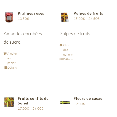
Pralines roses
Pulpes de fruits
13,50
€
15,00
€
–
28,50
€
Amandes enrobées
Pulpes de fruits.
de sucre.
Choix
des
Ajouter
options
au
Détails
panier
Détails
Fruits confits du
Fleurs de cacao
Soleil
19,00
€
17,00
€
–
28,00
€