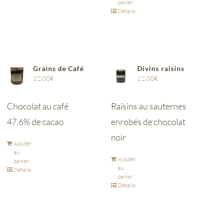
panier
Détails
Grains de Café
Divins raisins
12,00
€
12,00
€
Chocolat au café
Raisins au sauternes
47.6% de cacao
enrobés de chocolat
noir
Ajouter
au
Ajouter
panier
au
Détails
panier
Détails