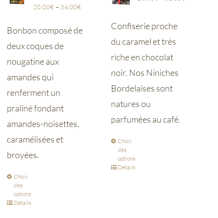
20,00
€
–
34,00
€
Confiserie proche
Bonbon composé de
du caramel et très
deux coques de
riche en chocolat
nougatine aux
noir. Nos Niniches
amandes qui
Bordelaises sont
renferment un
natures ou
praliné fondant
parfumées au café.
amandes-noisettes,
caramélisées et
Choix
des
broyées.
options
Détails
Choix
des
options
Détails