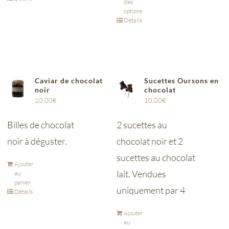
des
options
Détails
Caviar de chocolat
Sucettes Oursons en
noir
chocolat
10,00
€
10,00
€
Billes de chocolat
2 sucettes au
noir à déguster.
chocolat noir et 2
sucettes au chocolat
Ajouter
lait. Vendues
au
panier
uniquement par 4
Détails
Ajouter
au