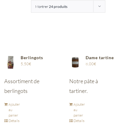
Montrer
24 produits
Entreprises
Saunion
Berlingots
Dame tartine
5,50
€
8,00
€
Assortiment de
Notre pâte à
berlingots
tartiner.
Ajouter
Ajouter
au
au
panier
panier
Détails
Détails