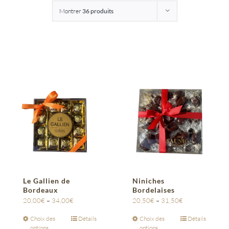
Montrer
36 produits
Entreprises
Saunion
Le Gallien de
Niniches
Bordeaux
Bordelaises
20,00
€
–
34,00
€
20,50
€
–
31,50
€
Choix des
Détails
Choix des
Détails
options
options