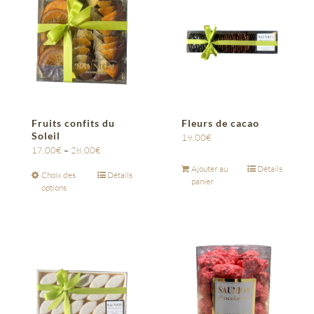
Fruits confits du
Fleurs de cacao
Soleil
19,00
€
17,00
€
–
28,00
€
Ajouter au
Détails
Choix des
Détails
panier
options