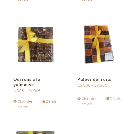
Oursons à la
Pulpes de fruits
guimauve
15,00
€
–
28,50
€
8,00
€
–
29,00
€
Choix des
Détails
Choix des
Détails
options
options