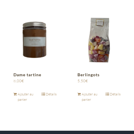
Dame tartine
Berlingots
8,00
€
5,50
€
Ajouter au
Détails
Ajouter au
Détails
panier
panier