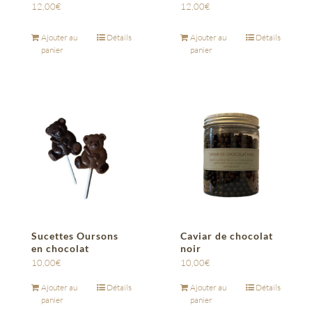
12,00
€
12,00
€
Ajouter au
Détails
Ajouter au
Détails
panier
panier
Sucettes Oursons
Caviar de chocolat
en chocolat
noir
10,00
€
10,00
€
Ajouter au
Détails
Ajouter au
Détails
panier
panier