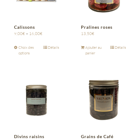
Calissons
Pralines roses
9,00
€
–
16,00
€
13,50
€
Choix des
Détails
Ajouter au
Détails
options
panier
Divins raisins
Grains de Café