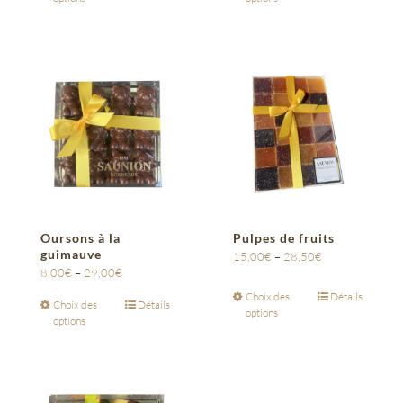
Oursons à la
Pulpes de fruits
guimauve
15,00
€
–
28,50
€
8,00
€
–
29,00
€
Choix des
Détails
Choix des
Détails
options
options