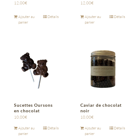
12,00
€
12,00
€
Ajouter au
Détails
Ajouter au
Détails
panier
panier
Sucettes Oursons
Caviar de chocolat
en chocolat
noir
10,00
€
10,00
€
Ajouter au
Détails
Ajouter au
Détails
panier
panier