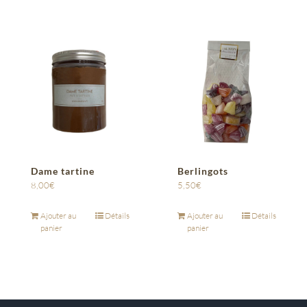
Dame tartine
Berlingots
8,00
€
5,50
€
Ajouter au
Détails
Ajouter au
Détails
panier
panier