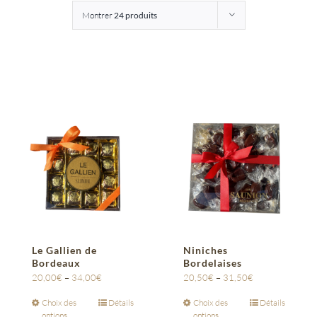
Montrer
24 produits
Entreprises
Saunion
Le Gallien de
Niniches
Bordeaux
Bordelaises
20,00
€
–
34,00
€
20,50
€
–
31,50
€
Choix des
Détails
Choix des
Détails
options
options