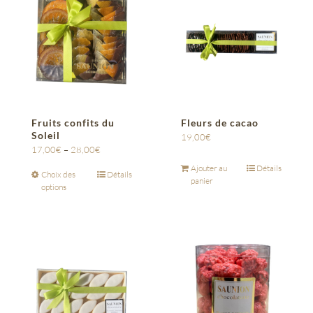
Fruits confits du
Fleurs de cacao
Soleil
19,00
€
17,00
€
–
28,00
€
Ajouter au
Détails
Choix des
Détails
panier
options