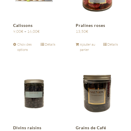
Calissons
Pralines roses
9,00
€
–
16,00
€
13,50
€
Choix des
Détails
Ajouter au
Détails
options
panier
Divins raisins
Grains de Café