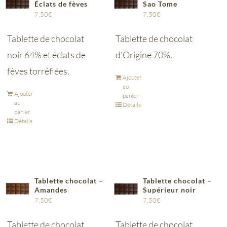
Éclats de fèves
Sao Tome
7,50
€
7,50
€
Tablette de chocolat
Tablette de chocolat
noir 64% et éclats de
d'Origine 70%.
fèves torréfiées.
Ajouter
au
Ajouter
panier
au
Détails
panier
Détails
Tablette chocolat –
Tablette chocolat –
Amandes
Supérieur noir
7,50
€
7,50
€
Tablette de chocolat
Tablette de chocolat