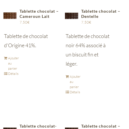
Tablette chocolat –
Tablette chocolat –
Cameroun Lait
Dentelle
7,50
€
7,50
€
Tablette de chocolat
Tablette de chocolat
d'Origine 41%.
noir 64% associé à
un biscuit fin et
Ajouter
léger.
au
panier
Détails
Ajouter
au
panier
Détails
Tablette chocolat-
Tablette chocolat –