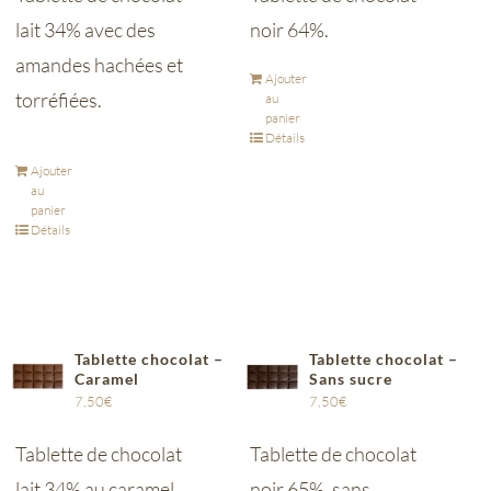
lait 34% avec des
noir 64%.
amandes hachées et
Ajouter
torréfiées.
au
panier
Détails
Ajouter
au
panier
Détails
Tablette chocolat –
Tablette chocolat –
Caramel
Sans sucre
7,50
€
7,50
€
Tablette de chocolat
Tablette de chocolat
lait 34% au caramel.
noir 65%, sans