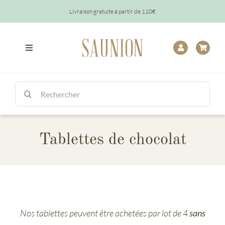
Passer
Livraison gratuite à partir de 110€
au
contenu
Toggle
Navigation
Tout
Rechercher:
Chocolats
Tablettes de chocolat
Tablettes
Épicerie
Baptêmes
Nos tablettes peuvent être achetées par lot de 4
sans