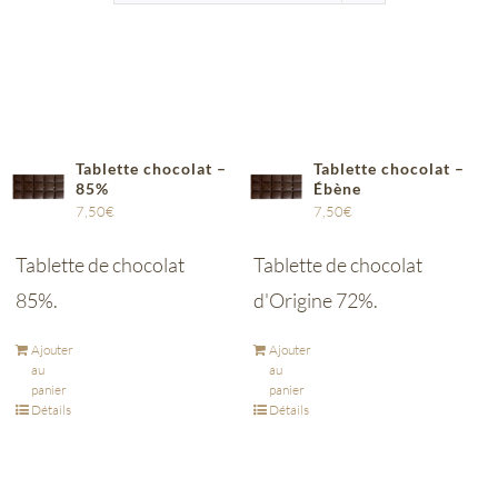
Tablette chocolat –
Tablette chocolat –
85%
Ébène
7,50
€
7,50
€
Tablette de chocolat
Tablette de chocolat
85%.
d'Origine 72%.
Ajouter
Ajouter
au
au
panier
panier
Détails
Détails