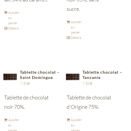
sucre.
Ajouter
au
Ajouter
panier
au
Détails
panier
Détails
Tablette chocolat –
Tablette chocolat –
Saint Domingue
Tanzanie
7,50
€
7,50
€
Tablette de chocolat
Tablette de chocolat
noir 70%.
d'Origine 75%.
Ajouter
Ajouter
au
au
panier
panier