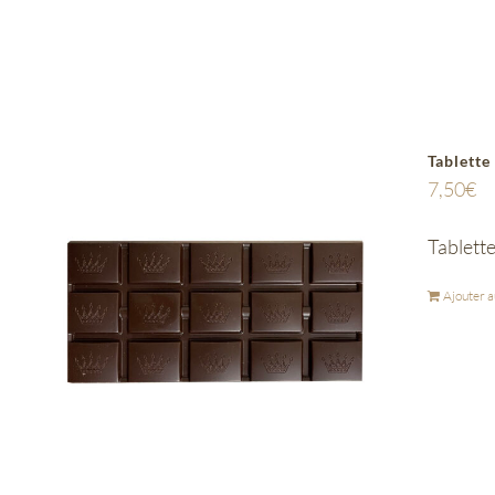
Tablette
7,50
€
Tablette
Ajouter a