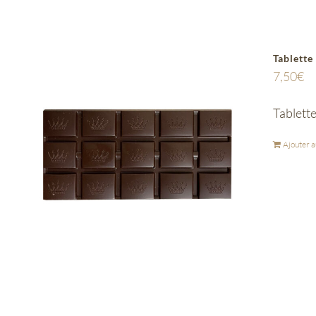
Tablette
7,50
€
Tablette
Ajouter a