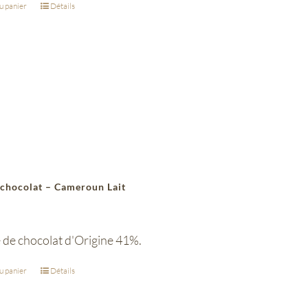
u panier
Détails
 chocolat – Cameroun Lait
 de chocolat d'Origine 41%.
u panier
Détails