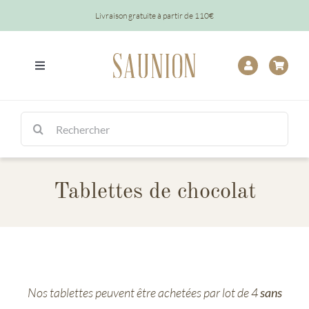
Passer
Livraison gratuite à partir de 110€
au
contenu
Toggle
Navigation
Tout
Rechercher:
Chocolats
Tablettes de chocolat
Tablettes
Épicerie
Baptêmes
Nos tablettes peuvent être achetées par lot de 4
sans