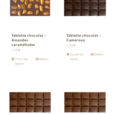
Tablette chocolat –
Tablette chocolat –
Amandes
Cameroun
caramélisées
7,50
€
9,00
€
Ajouter au
Détails
Choix des
Détails
panier
options