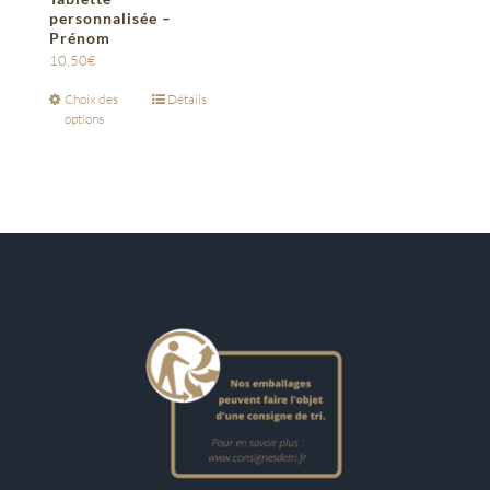
personnalisée –
Prénom
10,50
€
Choix des
Détails
options