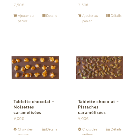
7,50
€
7,50
€
Ajouter au
Détails
Ajouter au
Détails
panier
panier
Tablette chocolat –
Tablette chocolat –
Noisettes
Pistaches
caramélisées
caramélisées
9,00
€
9,00
€
Choix des
Détails
Choix des
Détails
options
options