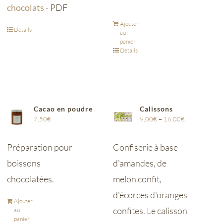
chocolats
- PDF
Ajouter
Détails
au
panier
Détails
Cacao en poudre
Calissons
7,50
€
9,00
€
–
16,00
€
Préparation pour
Confiserie à base
boissons
d'amandes, de
chocolatées.
melon confit,
d'écorces d'oranges
Ajouter
confites. Le calisson
au
panier