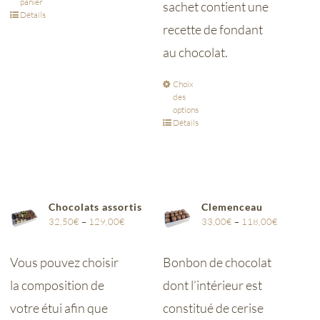
panier
sachet contient une
Détails
recette de fondant
au chocolat.
Choix
des
options
Détails
Chocolats assortis
Clemenceau
32,50
€
–
129,00
€
33,00
€
–
118,00
€
Vous pouvez choisir
Bonbon de chocolat
la composition de
dont l’intérieur est
votre étui afin que
constitué de cerise