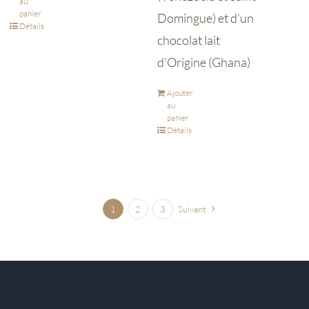
au
panier
Domingue) et d’un
Détails
chocolat lait
d’Origine (Ghana)
Ajouter
au
panier
Détails
1
2
3
Suivant