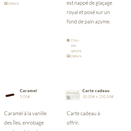
est nappé de glaçage
Détails
royal et posé sur un
fond de pain azyme.
Choix
des
options
Détails
Caramel
Carte cadeau
5,00
€
30,00
€
–
200,00
€
Caramel à la vanille
Carte cadeau à
des Îles, enrobage
offrir.