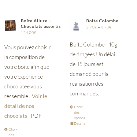
Boîte Allure –
Boîte Colombe
Chocolats assortis
2,70
€
–
3,70
€
124,00
€
Boîte Colombe - 40g
Vous pouvez choisir
de dragées Un délai
la composition de
de 15 jours est
votre boîte afin que
demandé pour la
votre expérience
réalisation des
chocolatée vous
commandes.
ressemble !
Voir le
détail de nos
Choix
des
chocolats
- PDF
options
Détails
Choix
des