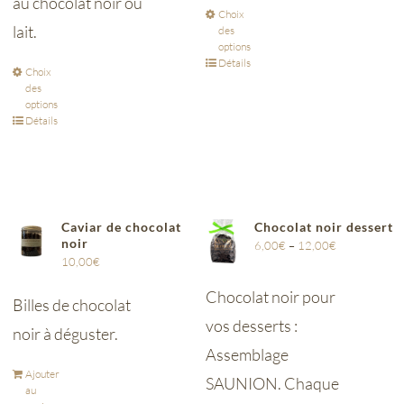
au chocolat noir ou
Choix
lait.
des
options
Détails
Choix
des
options
Détails
Caviar de chocolat
Chocolat noir dessert
noir
6,00
€
–
12,00
€
10,00
€
Chocolat noir pour
Billes de chocolat
vos desserts :
noir à déguster.
Assemblage
Ajouter
SAUNION. Chaque
au