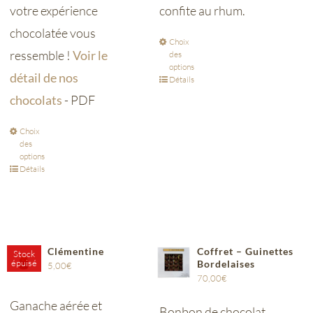
votre expérience
confite au rhum.
chocolatée vous
Choix
ressemble !
Voir le
des
options
détail de nos
Détails
chocolats
- PDF
Choix
des
options
Détails
Clémentine
Coffret – Guinettes
Stock
épuisé
Bordelaises
5,00
€
70,00
€
Ganache aérée et
Bonbon de chocolat