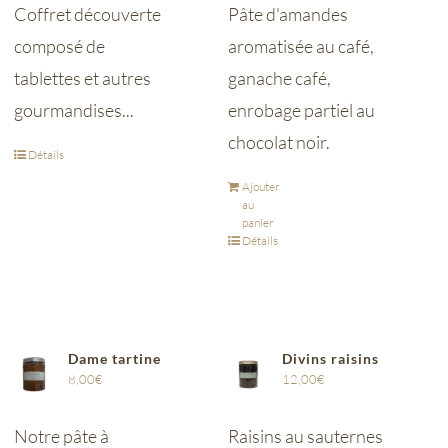
Coffret découverte
Pâte d'amandes
composé de
aromatisée au café,
tablettes et autres
ganache café,
gourmandises...
enrobage partiel au
chocolat noir.
Détails
Ajouter
au
panier
Détails
Dame tartine
Divins raisins
8,00
€
12,00
€
Notre pâte à
Raisins au sauternes