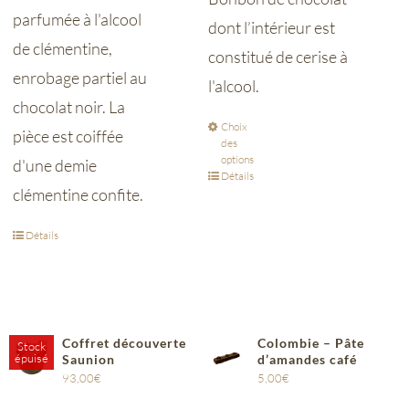
parfumée à l'alcool
dont l’intérieur est
de clémentine,
constitué de cerise à
enrobage partiel au
l'alcool.
chocolat noir.
La
Choix
pièce est coiffée
des
options
d'une demie
Détails
clémentine confite.
Détails
Coffret découverte
Colombie – Pâte
Stock
épuisé
Saunion
d’amandes café
93,00
€
5,00
€