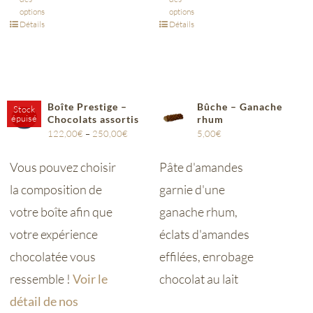
options
options
Détails
Détails
Boîte Prestige –
Bûche – Ganache
Stock
épuisé
Chocolats assortis
rhum
122,00
€
–
250,00
€
5,00
€
Vous pouvez choisir
Pâte d'amandes
la composition de
garnie d'une
votre boîte afin que
ganache rhum,
votre expérience
éclats d'amandes
chocolatée vous
effilées, enrobage
ressemble !
Voir le
chocolat au lait
détail de nos