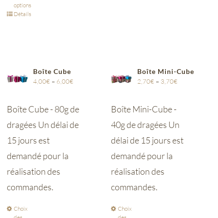
options
Détails
Boîte Cube
Boîte Mini-Cube
4,00
€
–
6,00
€
2,70
€
–
3,70
€
Boîte Cube - 80g de
Boîte Mini-Cube -
dragées Un délai de
40g de dragées Un
15 jours est
délai de 15 jours est
demandé pour la
demandé pour la
réalisation des
réalisation des
commandes.
commandes.
Choix
Choix
des
des