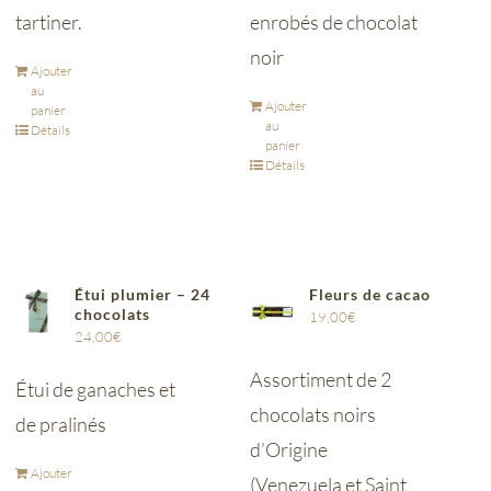
tartiner.
enrobés de chocolat
noir
Ajouter
au
Ajouter
panier
au
Détails
panier
Détails
Étui plumier – 24
Fleurs de cacao
chocolats
19,00
€
24,00
€
Assortiment de 2
Étui de ganaches et
chocolats noirs
de pralinés
d’Origine
Ajouter
(Venezuela et Saint