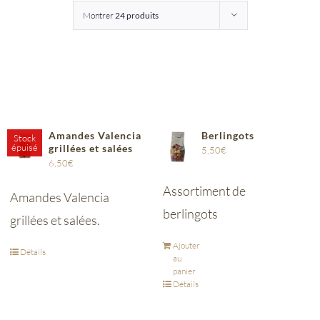
Montrer
24 produits
Entreprises
Saunion
Amandes Valencia
Berlingots
Stock
épuisé
grillées et salées
5,50
€
6,50
€
Assortiment de
Amandes Valencia
berlingots
grillées et salées.
Ajouter
Détails
au
panier
Détails