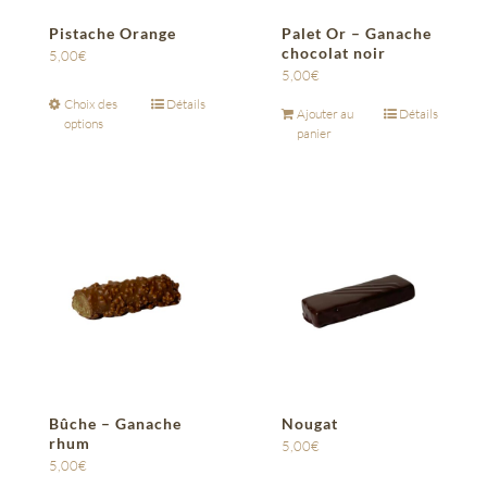
Pistache Orange
Palet Or – Ganache
chocolat noir
5,00
€
5,00
€
Choix des
Détails
Ajouter au
Détails
options
panier
Bûche – Ganache
Nougat
rhum
5,00
€
5,00
€