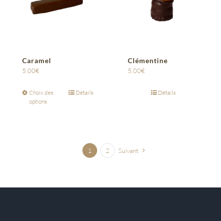
Caramel
Clémentine
5,00
€
5,00
€
Choix des
Détails
Détails
options
1
2
Suivant