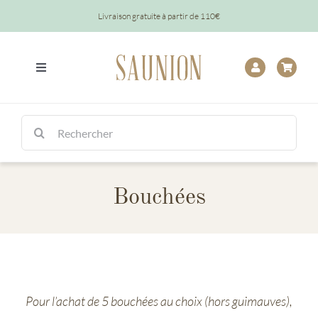
Passer
Livraison gratuite à partir de 110€
au
contenu
Toggle
Navigation
Tout
Rechercher:
Chocolats
Bouchées
Tablettes
Épicerie
Baptêmes
Pour l’achat de 5 bouchées au choix (hors guimauves),