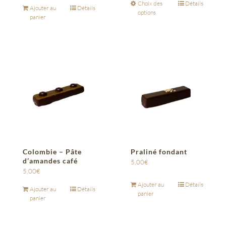
Choix des
Détails
Ajouter au
Détails
options
panier
Colombie – Pâte
Praliné fondant
d’amandes café
5,00
€
5,00
€
Ajouter au
Détails
Ajouter au
Détails
panier
panier