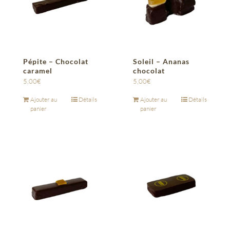
Pépite – Chocolat
Soleil – Ananas
caramel
chocolat
5,00
€
5,00
€
Ajouter au
Détails
Ajouter au
Détails
panier
panier