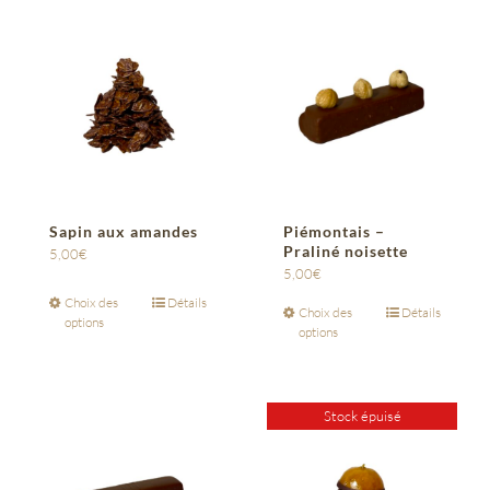
Sapin aux amandes
Piémontais –
Praliné noisette
5,00
€
5,00
€
Choix des
Détails
Choix des
Détails
options
options
Stock épuisé