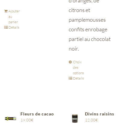
d’oranges, de
citrons et
Ajouter
au
pamplemousses
panier
Détails
confits enrobage
partiel au chocolat
noir.
Choix
des
options
Détails
Fleurs de cacao
Divins raisins
19,00
€
12,00
€