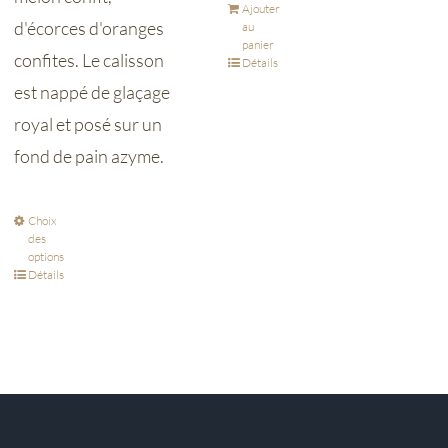
Ajouter
d'écorces d'oranges
au
panier
confites. Le calisson
Détails
est nappé de glaçage
royal et posé sur un
fond de pain azyme.
Choix
des
options
Détails