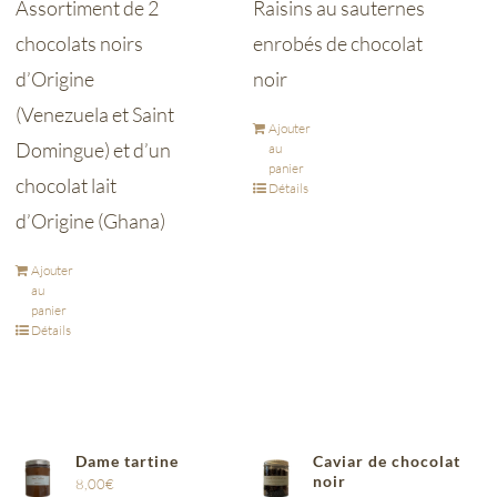
Assortiment de 2
Raisins au sauternes
chocolats noirs
enrobés de chocolat
d’Origine
noir
(Venezuela et Saint
Ajouter
Domingue) et d’un
au
panier
chocolat lait
Détails
d’Origine (Ghana)
Ajouter
au
panier
Détails
Dame tartine
Caviar de chocolat
noir
8,00
€