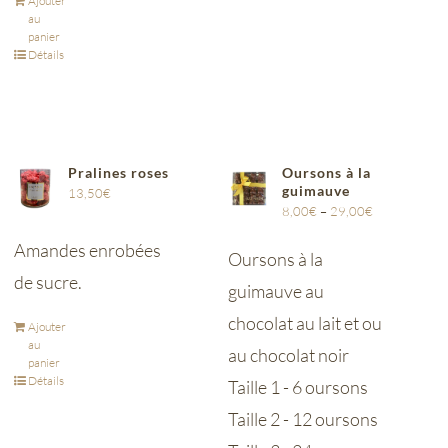
Ajouter
au
panier
Détails
Pralines roses
Oursons à la
guimauve
13,50
€
8,00
€
–
29,00
€
Amandes enrobées
Oursons à la
de sucre.
guimauve au
chocolat au lait et ou
Ajouter
au
au chocolat noir
panier
Détails
Taille 1 - 6 oursons
Taille 2 - 12 oursons