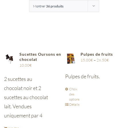
Montrer
36 produits
Entreprises
Saunion
Sucettes Oursons en
Pulpes de fruits
chocolat
15,00
€
–
28,50
€
10,00
€
Pulpes de fruits.
2 sucettes au
chocolat noir et 2
Choix
des
sucettes au chocolat
options
Détails
lait. Vendues
uniquement par 4