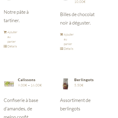
10,00
€
Notre pâte à
Billes de chocolat
tartiner.
noir à déguster.
Ajouter
Ajouter
au
au
panier
panier
Détails
Détails
Calissons
Berlingots
9,00
€
–
16,00
€
5,50
€
Confiserie à base
Assortiment de
d'amandes, de
berlingots
melon confit,