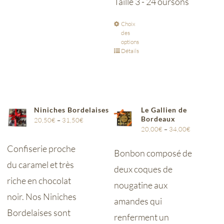
Taille 3 - 24 oursons
Choix
des
options
Détails
Niniches Bordelaises
Le Gallien de
Bordeaux
20,50
€
–
31,50
€
20,00
€
–
34,00
€
Confiserie proche
Bonbon composé de
du caramel et très
deux coques de
riche en chocolat
nougatine aux
noir. Nos Niniches
amandes qui
Bordelaises sont
renferment un