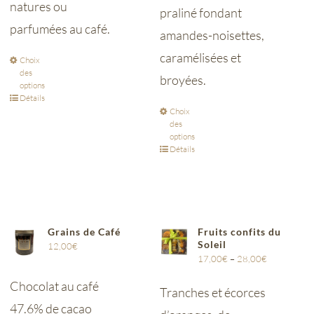
natures ou
praliné fondant
parfumées au café.
amandes-noisettes,
caramélisées et
Choix
des
broyées.
options
Détails
Choix
des
options
Détails
Grains de Café
Fruits confits du
Soleil
12,00
€
17,00
€
–
28,00
€
Chocolat au café
Tranches et écorces
47.6% de cacao