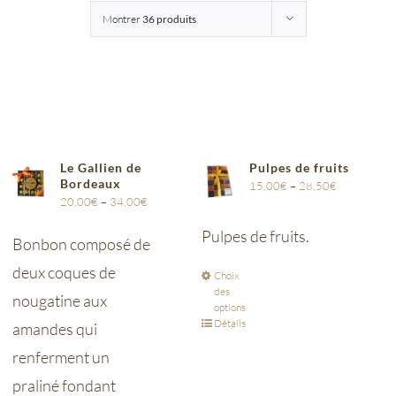
Montrer
36 produits
Entreprises
Saunion
Le Gallien de
Pulpes de fruits
Bordeaux
15,00
€
–
28,50
€
20,00
€
–
34,00
€
Pulpes de fruits.
Bonbon composé de
deux coques de
Choix
des
nougatine aux
options
Détails
amandes qui
renferment un
praliné fondant