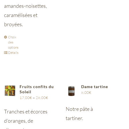
amandes-noisettes,
caramélisées et
broyées.
Choix
des
options
Détails
Fruits confits du
Dame tartine
Soleil
8,00
€
17,00
€
–
28,00
€
Notre pâte à
Tranches et écorces
tartiner.
d’oranges, de