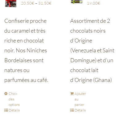
20,50
€
–
31,50
€
19,00
€
Confiserie proche
Assortiment de 2
du caramel et très
chocolats noirs
riche en chocolat
d’Origine
noir. Nos Niniches
(Venezuela et Saint
Bordelaises sont
Domingue) et d’un
natures ou
chocolat lait
parfumées au café.
d’Origine (Ghana)
Choix
Ajouter
des
au
options
panier
Détails
Détails