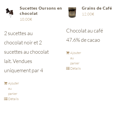
Sucettes Oursons en
Grains de Café
chocolat
12,00
€
10,00
€
Chocolat au café
2 sucettes au
47.6% de cacao
chocolat noir et 2
sucettes au chocolat
Ajouter
au
lait. Vendues
panier
Détails
uniquement par 4
Ajouter
au
panier
Détails