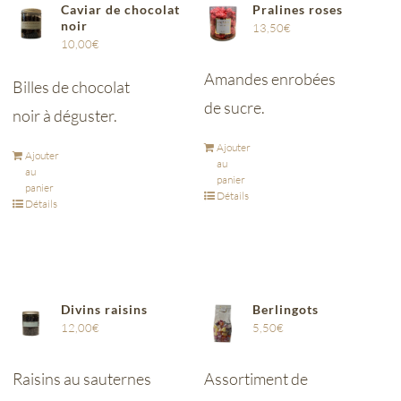
Caviar de chocolat
Pralines roses
noir
13,50
€
10,00
€
Amandes enrobées
Billes de chocolat
de sucre.
noir à déguster.
Ajouter
Ajouter
au
au
panier
panier
Détails
Détails
Divins raisins
Berlingots
12,00
€
5,50
€
Raisins au sauternes
Assortiment de