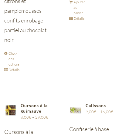
citrons et
Ajouter
au
pamplemousses
panier
Détails
confits enrobage
partiel au chocolat
noir.
Choix
des
options
Détails
Oursons à la
Calissons
guimauve
9,00
€
–
16,00
€
8,00
€
–
29,00
€
Confiserie à base
Oursons à la