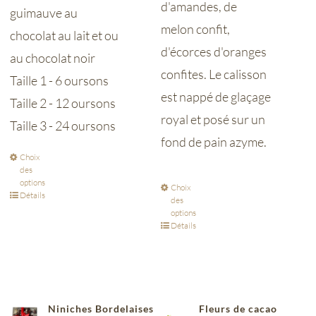
d'amandes, de
guimauve au
melon confit,
chocolat au lait et ou
d'écorces d'oranges
au chocolat noir
confites. Le calisson
Taille 1 - 6 oursons
est nappé de glaçage
Taille 2 - 12 oursons
royal et posé sur un
Taille 3 - 24 oursons
fond de pain azyme.
Choix
des
options
Choix
Détails
des
options
Détails
Niniches Bordelaises
Fleurs de cacao