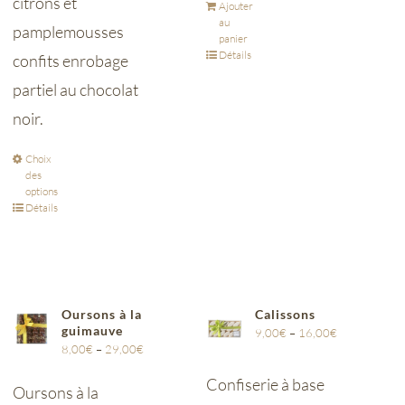
citrons et
Ajouter
au
pamplemousses
panier
Détails
confits enrobage
partiel au chocolat
noir.
Choix
des
options
Détails
Oursons à la
Calissons
guimauve
9,00
€
–
16,00
€
8,00
€
–
29,00
€
Confiserie à base
Oursons à la