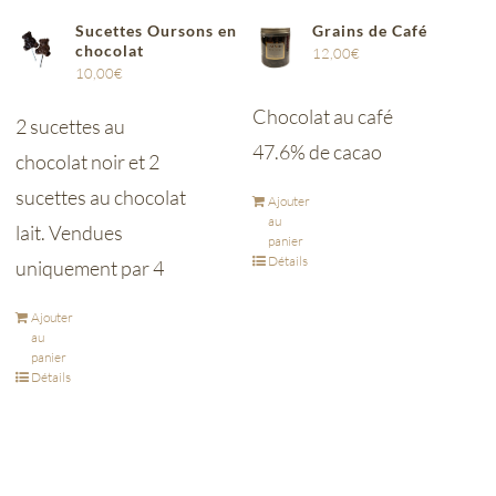
Sucettes Oursons en
Grains de Café
chocolat
12,00
€
10,00
€
Chocolat au café
2 sucettes au
47.6% de cacao
chocolat noir et 2
sucettes au chocolat
Ajouter
au
lait. Vendues
panier
Détails
uniquement par 4
Ajouter
au
panier
Détails