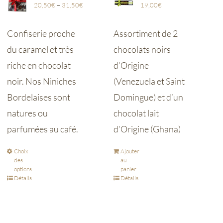
20,50
€
–
31,50
€
19,00
€
Confiserie proche
Assortiment de 2
du caramel et très
chocolats noirs
riche en chocolat
d’Origine
noir. Nos Niniches
(Venezuela et Saint
Bordelaises sont
Domingue) et d’un
natures ou
chocolat lait
parfumées au café.
d’Origine (Ghana)
Choix
Ajouter
des
au
options
panier
Détails
Détails