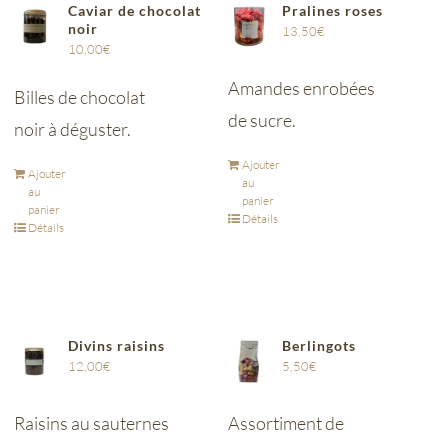
Caviar de chocolat
Pralines roses
noir
13,50
€
10,00
€
Amandes enrobées
Billes de chocolat
de sucre.
noir à déguster.
Ajouter
Ajouter
au
au
panier
panier
Détails
Détails
Divins raisins
Berlingots
12,00
€
5,50
€
Raisins au sauternes
Assortiment de