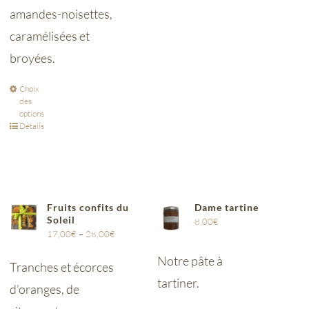
amandes-noisettes,
caramélisées et
broyées.
Choix
des
options
Détails
Fruits confits du
Dame tartine
Soleil
8,00
€
17,00
€
–
28,00
€
Notre pâte à
Tranches et écorces
tartiner.
d’oranges, de