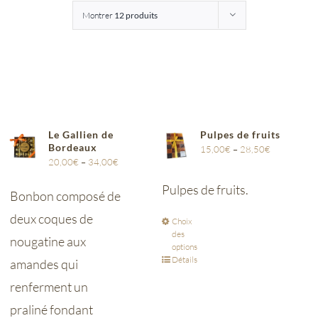
Montrer
12 produits
Entreprises
Saunion
Le Gallien de
Pulpes de fruits
Bordeaux
15,00
€
–
28,50
€
20,00
€
–
34,00
€
Pulpes de fruits.
Bonbon composé de
deux coques de
Choix
des
nougatine aux
options
Détails
amandes qui
renferment un
praliné fondant