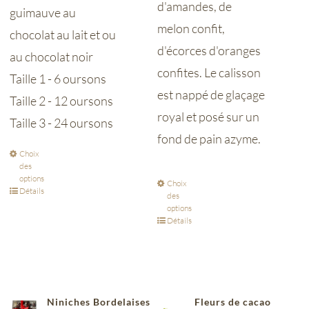
d'amandes, de
guimauve au
melon confit,
chocolat au lait et ou
d'écorces d'oranges
au chocolat noir
confites. Le calisson
Taille 1 - 6 oursons
est nappé de glaçage
Taille 2 - 12 oursons
royal et posé sur un
Taille 3 - 24 oursons
fond de pain azyme.
Choix
des
options
Choix
Détails
des
options
Détails
Niniches Bordelaises
Fleurs de cacao