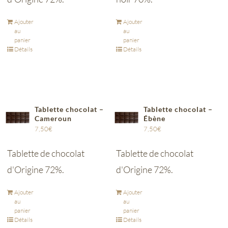
Ajouter
Ajouter
au
au
panier
panier
Détails
Détails
Tablette chocolat –
Tablette chocolat –
Cameroun
Ébène
7,50
€
7,50
€
Tablette de chocolat
Tablette de chocolat
d'Origine 72%.
d'Origine 72%.
Ajouter
Ajouter
au
au
panier
panier
Détails
Détails