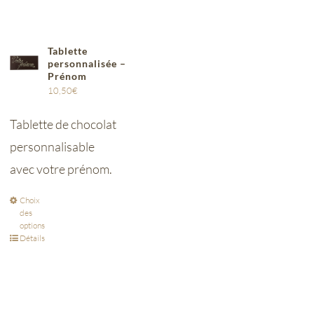
Tablette
personnalisée –
Prénom
10,50
€
Tablette de chocolat
personnalisable
avec votre prénom.
Choix
des
options
Détails