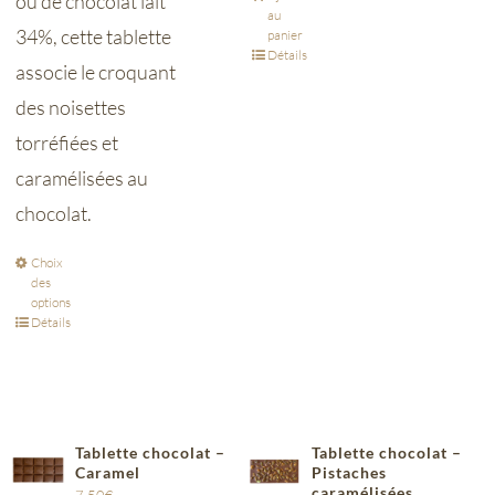
ou de chocolat lait
au
34%, cette tablette
panier
Détails
associe le croquant
des noisettes
torréfiées et
caramélisées au
chocolat.
Choix
des
options
Détails
Tablette chocolat –
Tablette chocolat –
Caramel
Pistaches
caramélisées