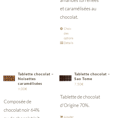
amandes torréfiées
et caramélisées au
chocolat.
Choix
des
options
Détails
Tablette chocolat –
Tablette chocolat –
Noisettes
Sao Tome
caramélisées
7,50
€
9,00
€
Tablette de chocolat
Composée de
d'Origine 70%.
chocolat noir 64%
Ajouter