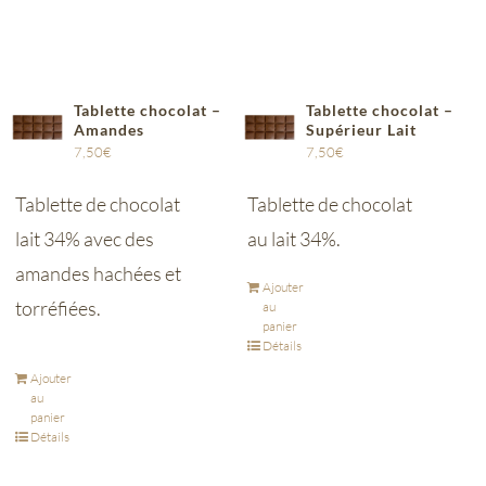
Tablette chocolat –
Tablette chocolat –
Amandes
Supérieur Lait
7,50
€
7,50
€
Tablette de chocolat
Tablette de chocolat
lait 34% avec des
au lait 34%.
amandes hachées et
Ajouter
torréfiées.
au
panier
Détails
Ajouter
au
panier
Détails