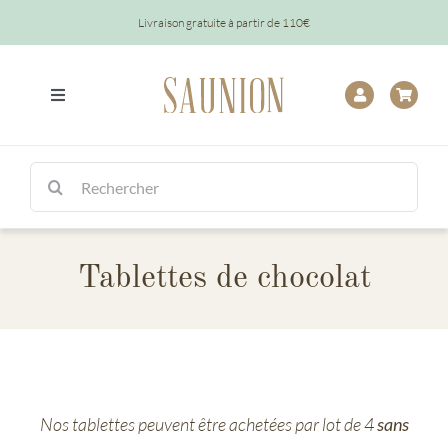
Passer
Livraison gratuite à partir de 110€
au
contenu
Toggle
Navigation
Tout
Rechercher:
Chocolats
Tablettes de chocolat
Tablettes
Épicerie
Baptêmes
Nos tablettes peuvent être achetées par lot de 4
sans