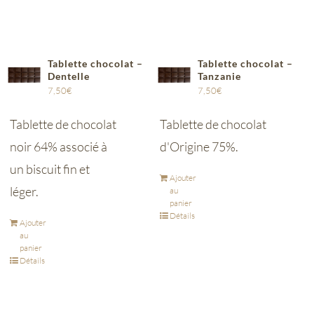
Tablette chocolat –
Tablette chocolat –
Dentelle
Tanzanie
7,50
€
7,50
€
Tablette de chocolat
Tablette de chocolat
noir 64% associé à
d'Origine 75%.
un biscuit fin et
Ajouter
léger.
au
panier
Détails
Ajouter
au
panier
Détails