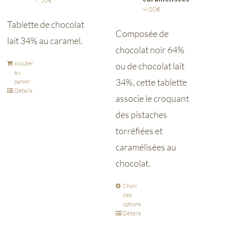
7,50
€
9,00
€
Tablette de chocolat
Composée de
lait 34% au caramel.
chocolat noir 64%
Ajouter
ou de chocolat lait
au
34%, cette tablette
panier
Détails
associe le croquant
des pistaches
torréfiées et
caramélisées au
chocolat.
Choix
des
options
Détails