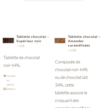
Tablette chocolat –
Tablette chocolat –
Supérieur noir
Amandes
caramélisées
7,50
€
9,00
€
Tablette de chocolat
Composée de
noir 64%.
chocolat noir 64%
Ajouter
ou de chocolat lait
au
34%, cette
panier
Détails
tablette associe le
croquant des