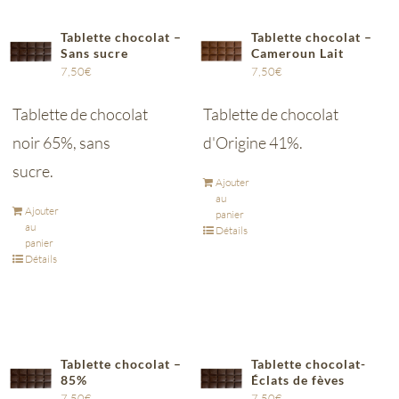
Tablette chocolat –
Tablette chocolat –
Sans sucre
Cameroun Lait
7,50
€
7,50
€
Tablette de chocolat
Tablette de chocolat
noir 65%, sans
d'Origine 41%.
sucre.
Ajouter
au
Ajouter
panier
au
Détails
panier
Détails
Tablette chocolat –
Tablette chocolat-
85%
Éclats de fèves
7,50
€
7,50
€