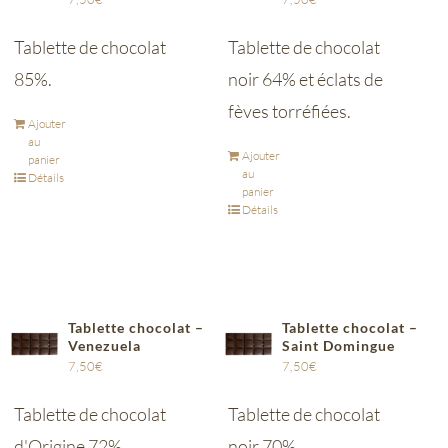
Tablette de chocolat
Tablette de chocolat
85%.
noir 64% et éclats de
fèves torréfiées.
Ajouter
au
Ajouter
panier
au
Détails
panier
Détails
Tablette chocolat –
Tablette chocolat –
Venezuela
Saint Domingue
7,50
€
7,50
€
Tablette de chocolat
Tablette de chocolat
d'Origine 72%.
noir 70%.