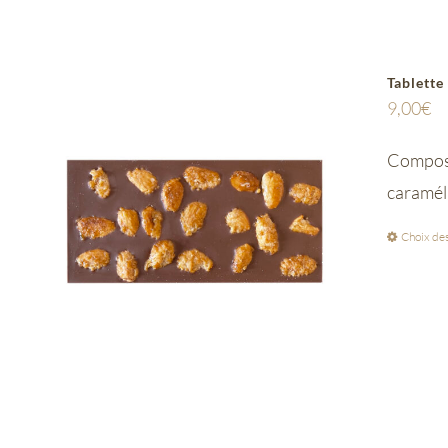
Tablette
9,00
€
Composée
caramél
Choix des