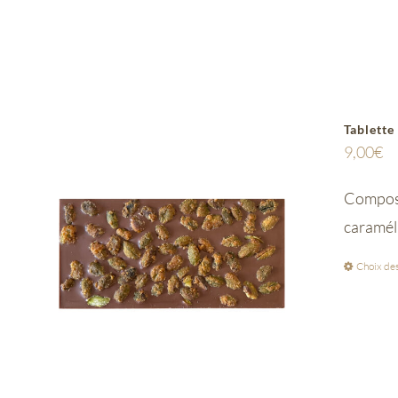
Tablette
9,00
€
Composée
caramél
Choix des