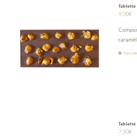
Tablette
9,00
€
Composée
caramél
Choix des
Tablette
7,50
€