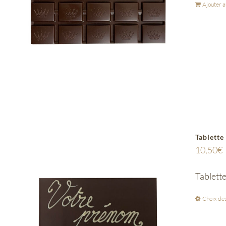
Ajouter a
Tablette
10,50
€
Tablett
Choix des