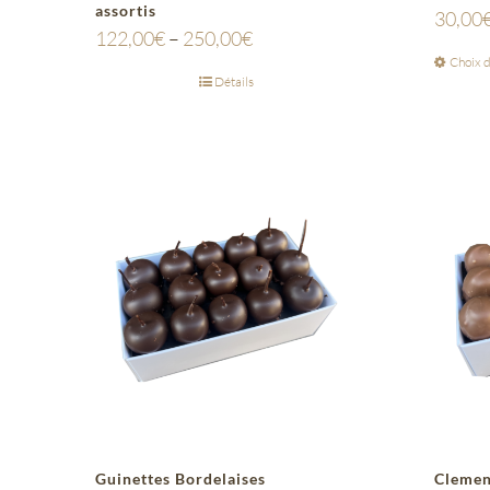
assortis
30,00
122,00
€
–
250,00
€
Choix d
Détails
Guinettes Bordelaises
Cleme