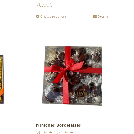
70,00
€
Choix des options
Détails
Niniches Bordelaises
20,50
€
–
31,50
€