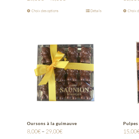
Choix des options
Détails
Choix d
Oursons à la guimauve
Pulpes 
8,00
€
–
29,00
€
15,00