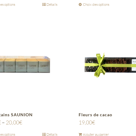
es options
Détails
Choix des options
tains SAUNION
Fleurs de cacao
€
–
20,00
€
19,00
€
es options
Détails
Ajouter au panier