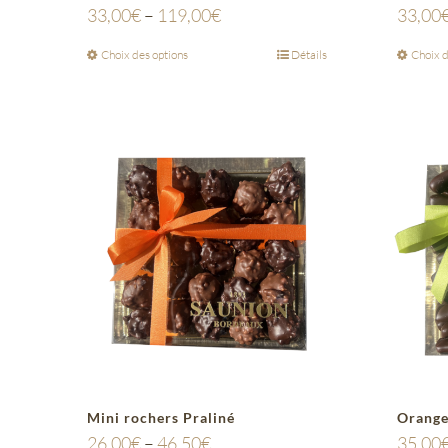
33,00
€
–
119,00
€
33,00
Choix des options
Détails
Choix d
Mini rochers Praliné
Orange
26,00
€
–
46,50
€
35,00