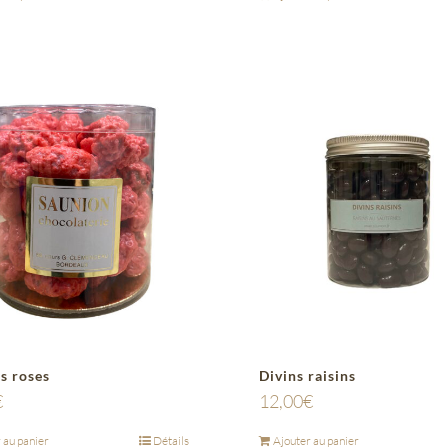
s roses
Divins raisins
€
12,00
€
 au panier
Détails
Ajouter au panier