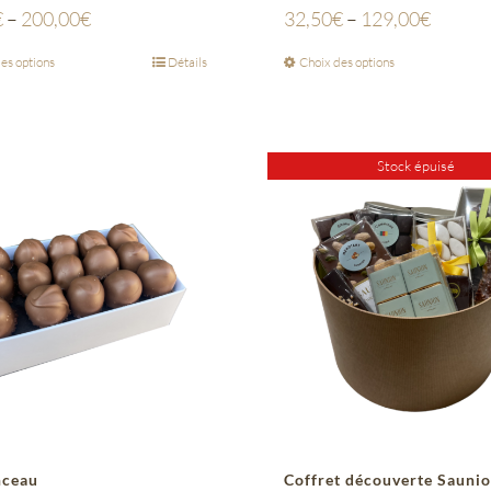
€
–
200,00
€
32,50
€
–
129,00
€
es options
Détails
Choix des options
Stock épuisé
nceau
Coffret découverte Sauni