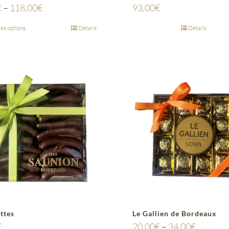
€
–
118,00
€
93,00
€
es options
Détails
Détails
ttes
Le Gallien de Bordeaux
€
20,00
€
–
34,00
€