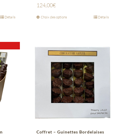
124,00
€
Détails
Choix des options
Détails
on
Coffret – Guinettes Bordelaises