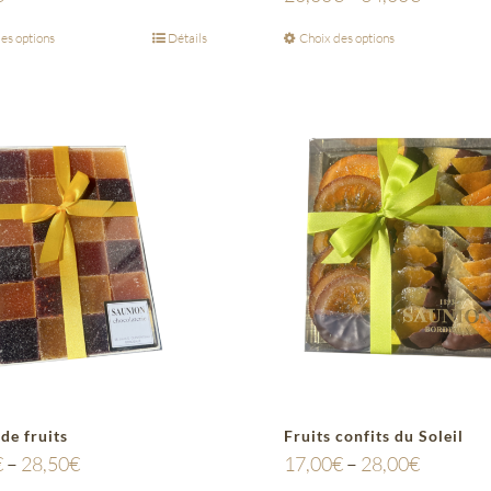
es options
Détails
Choix des options
de fruits
Fruits confits du Soleil
€
–
28,50
€
17,00
€
–
28,00
€