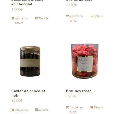
en chocolat
12,00
€
10,00
€
Ajouter au
Détails
Ajouter au
Détails
panier
panier
Caviar de chocolat
Pralines roses
noir
13,50
€
10,00
€
Ajouter au
Détails
Ajouter au
Détails
panier