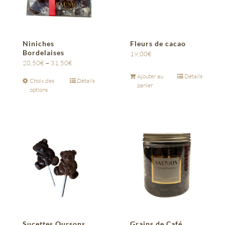
Niniches
Fleurs de cacao
Bordelaises
19,00
€
20,50
€
–
31,50
€
Ajouter au
Détails
Choix des
Détails
panier
options
Sucettes Oursons
Grains de Café