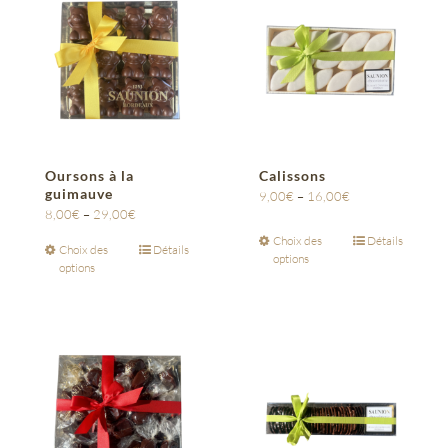
Oursons à la
Calissons
guimauve
9,00
€
–
16,00
€
8,00
€
–
29,00
€
Choix des
Détails
Choix des
Détails
options
options