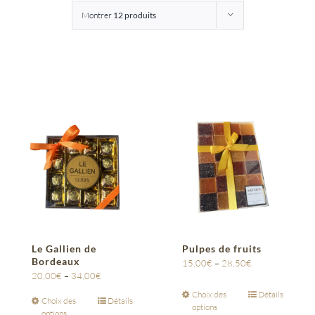
Montrer
12 produits
Entreprises
Saunion
Le Gallien de
Pulpes de fruits
Bordeaux
15,00
€
–
28,50
€
20,00
€
–
34,00
€
Choix des
Détails
Choix des
Détails
options
options