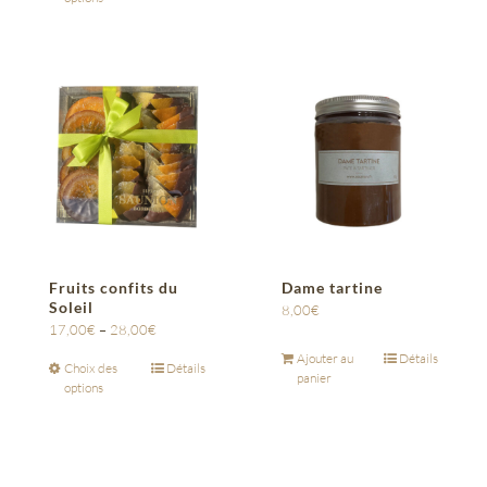
Fruits confits du
Dame tartine
Soleil
8,00
€
17,00
€
–
28,00
€
Ajouter au
Détails
Choix des
Détails
panier
options