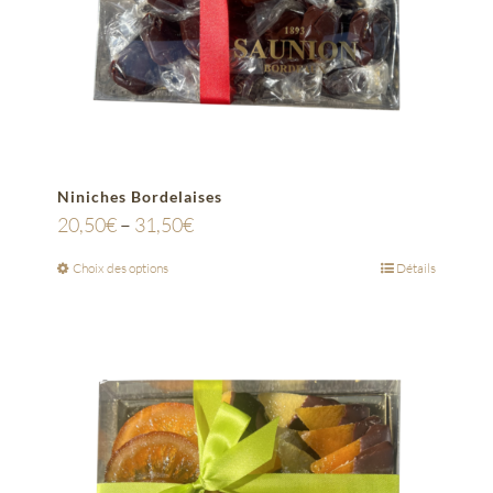
Niniches Bordelaises
20,50
€
–
31,50
€
Choix des options
Détails