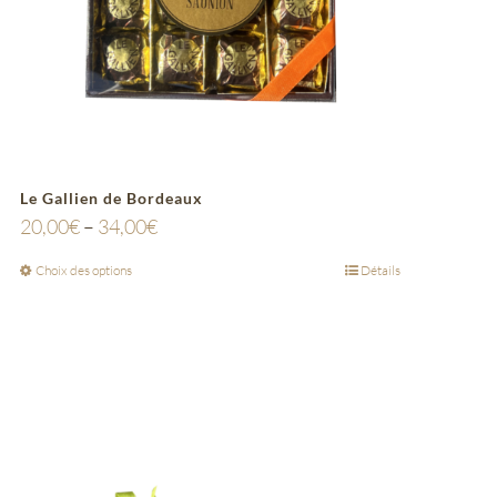
Le Gallien de Bordeaux
20,00
€
–
34,00
€
Choix des options
Détails