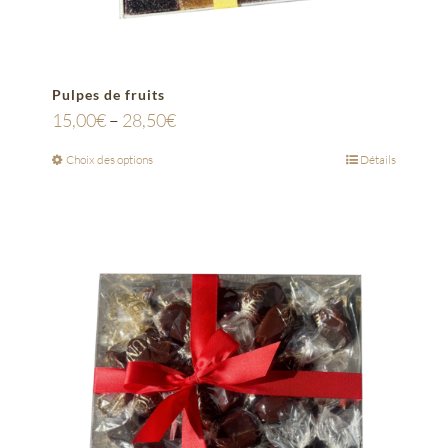
Pulpes de fruits
15,00
€
–
28,50
€
Choix des options
Détails