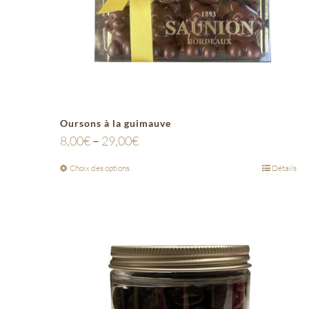
Oursons à la guimauve
8,00
€
–
29,00
€
Choix des options
Détails