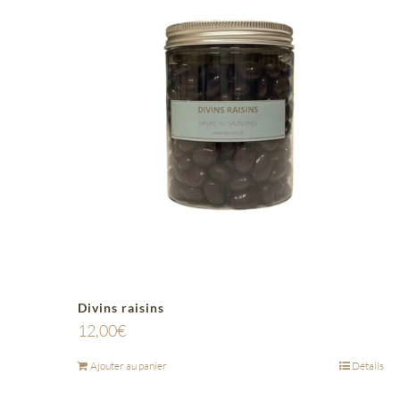
Divins raisins
12,00
€
Ajouter au panier
Détails