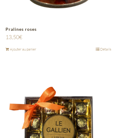
Pralines roses
13,50
€
Ajouter au panier
Détails