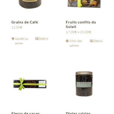
Grains de Café
Fruits confits du
Soleil
12,00
€
17,00
€
–
28,00
€
Ajouter au
Détails
Choix des
Détails
panier
options
Fleurs de cacao
Divins raisins