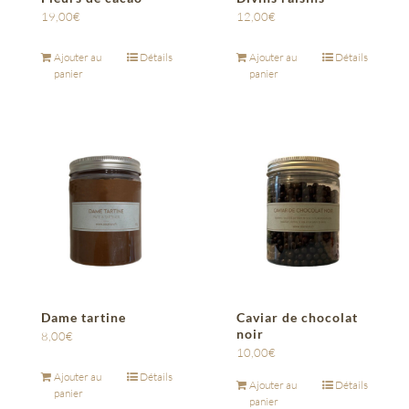
19,00
€
12,00
€
Ajouter au
Détails
Ajouter au
Détails
panier
panier
Dame tartine
Caviar de chocolat
noir
8,00
€
10,00
€
Ajouter au
Détails
Ajouter au
Détails
panier
panier