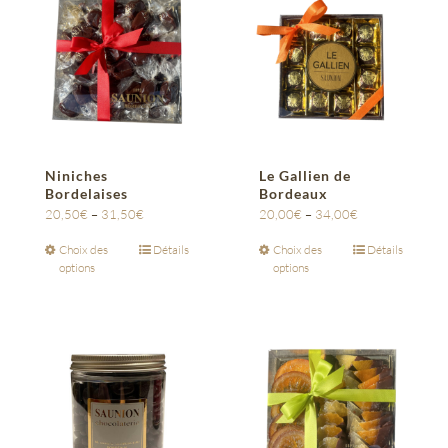
Niniches
Le Gallien de
Bordelaises
Bordeaux
20,50
€
–
31,50
€
20,00
€
–
34,00
€
Choix des
Détails
Choix des
Détails
options
options