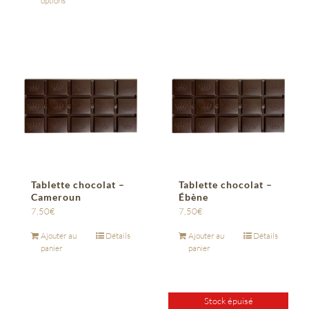
options
Tablette chocolat –
Tablette chocolat –
Cameroun
Ébène
7,50
€
7,50
€
Ajouter au
Détails
Ajouter au
Détails
panier
panier
Stock épuisé