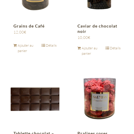
Grains de Café
Caviar de chocolat
noir
12,00
€
10,00
€
Ajouter au
Détails
Ajouter au
Détails
panier
panier
Tablette chocolat –
Pralines roses