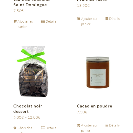
Saint Domingue
13,50
€
7,50
€
Ajouter au
Détails
Ajouter au
Détails
panier
panier
Chocolat noir
Cacao en poudre
dessert
7,50
€
6,00
€
–
12,00
€
Ajouter au
Détails
Choix des
Détails
panier