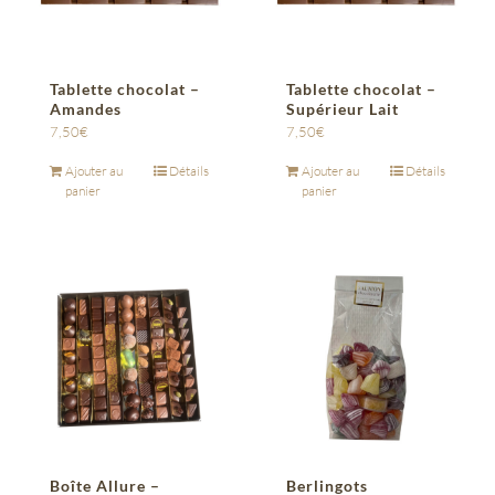
Tablette chocolat –
Tablette chocolat –
Amandes
Supérieur Lait
7,50
€
7,50
€
Ajouter au
Détails
Ajouter au
Détails
panier
panier
Boîte Allure –
Berlingots