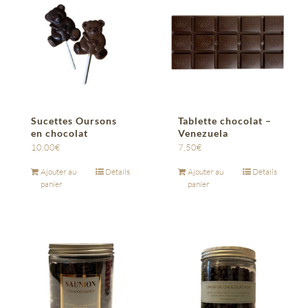
Sucettes Oursons
Tablette chocolat –
en chocolat
Venezuela
10,00
€
7,50
€
Ajouter au
Détails
Ajouter au
Détails
panier
panier