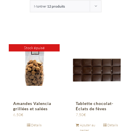
Montrer
12 produits
Entreprises
Saunion
Stock épuisé
Amandes Valencia
Tablette chocolat-
grillées et salées
Éclats de fèves
6,50
€
7,50
€
Détails
Ajouter au
Détails
panier