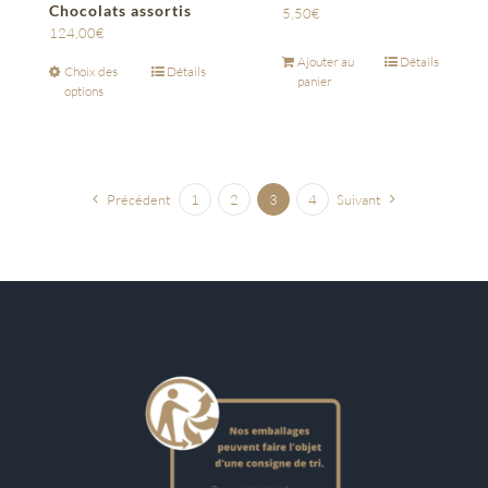
Chocolats assortis
5,50
€
124,00
€
Ajouter au
Détails
Choix des
Détails
panier
options
Précédent
1
2
3
4
Suivant