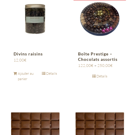
Divins raisins
Boîte Prestige –
Chocolats assortis
12,00
€
122,00
€
–
250,00
€
Ajouter au
Détails
Détails
panier