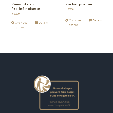
Piémontais –
Rocher praliné
Praliné noisette
5,00
€
5,00
€
Choix des
Détails
Choix des
Détails
options
options