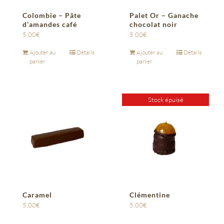
Colombie – Pâte
Palet Or – Ganache
d’amandes café
chocolat noir
5,00
€
5,00
€
Ajouter au
Détails
Ajouter au
Détails
panier
panier
Stock épuisé
Caramel
Clémentine
5,00
€
5,00
€