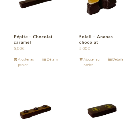
Pépite – Chocolat
Soleil – Ananas
caramel
chocolat
5,00
€
5,00
€
Ajouter au
Détails
Ajouter au
Détails
panier
panier