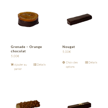
Grenade – Orange
Nougat
chocolat
5,00
€
5,00
€
Choix des
Détails
Ajouter au
Détails
options
panier