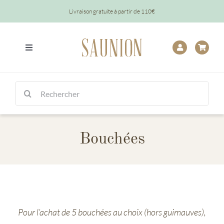
Passer
Livraison gratuite à partir de 110€
au
contenu
Toggle
Navigation
Tout
Rechercher:
Chocolats
Bouchées
Tablettes
Épicerie
Baptêmes
Pour l’achat de 5 bouchées au choix (hors guimauves),