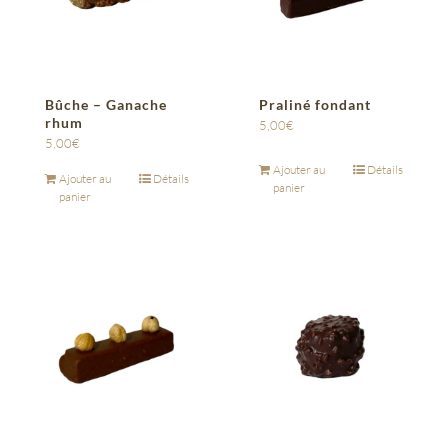
Bûche – Ganache
Praliné fondant
rhum
5,00
€
5,00
€
Ajouter au
Détails
Ajouter au
Détails
panier
panier