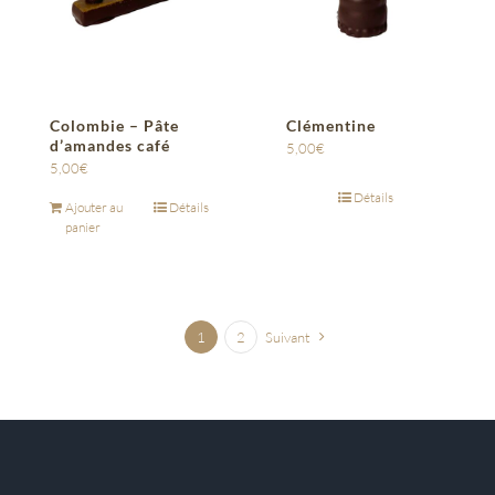
Colombie – Pâte
Clémentine
d’amandes café
5,00
€
5,00
€
Détails
Ajouter au
Détails
panier
1
2
Suivant