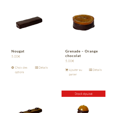
Nougat
Grenade – Orange
chocolat
5,00
€
5,00
€
Choix des
Détails
Ajouter au
Détails
options
panier
Stock épuisé