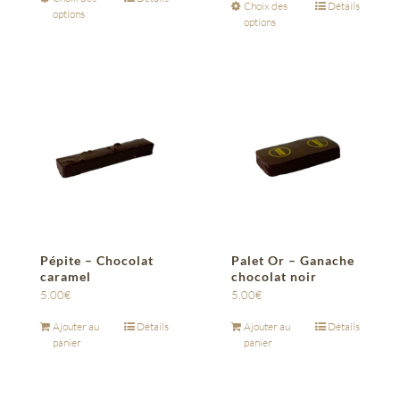
Choix des
Détails
options
options
Pépite – Chocolat
Palet Or – Ganache
caramel
chocolat noir
5,00
€
5,00
€
Ajouter au
Détails
Ajouter au
Détails
panier
panier