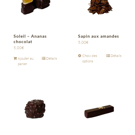
Soleil – Ananas
Sapin aux amandes
chocolat
5,00
€
5,00
€
Choix des
Détails
Ajouter au
Détails
options
panier