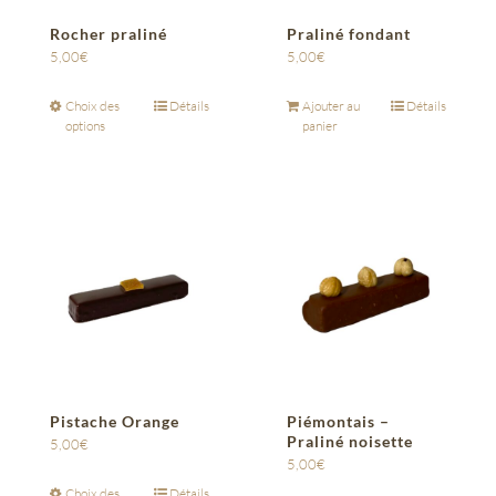
Rocher praliné
Praliné fondant
5,00
€
5,00
€
Choix des
Détails
Ajouter au
Détails
options
panier
Pistache Orange
Piémontais –
Praliné noisette
5,00
€
5,00
€
Choix des
Détails