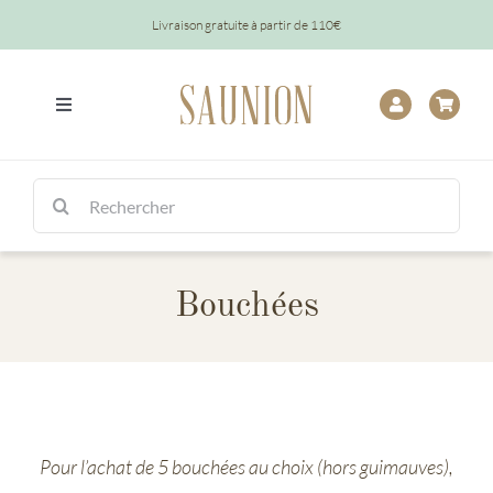
Passer
Livraison gratuite à partir de 110€
au
contenu
Toggle
Navigation
Tout
Rechercher:
Chocolats
Bouchées
Tablettes
Épicerie
Baptêmes
Pour l’achat de 5 bouchées au choix (hors guimauves),