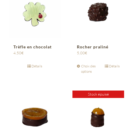
Trèfle en chocolat
Rocher praliné
4,50
€
5,00
€
Détails
Choix des
Détails
options
Stock épuisé