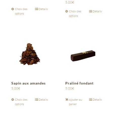
5,00
€
Choix des
Détails
Choix des
Détails
options
options
Sapin aux amandes
Praliné fondant
5,00
€
5,00
€
Choix des
Détails
Ajouter au
Détails
options
panier