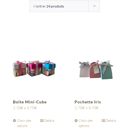
Montrer
24 produits
Entreprises
Saunion
Boîte Mini-Cube
Pochette Iris
2,70
€
–
3,70
€
2,70
€
–
3,70
€
Choix des
Détails
Choix des
Détails
options
options