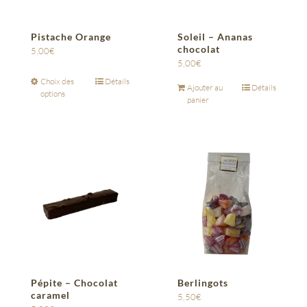
Pistache Orange
Soleil – Ananas
chocolat
5,00
€
5,00
€
Choix des
Détails
Ajouter au
Détails
options
panier
Pépite – Chocolat
Berlingots
caramel
5,50
€