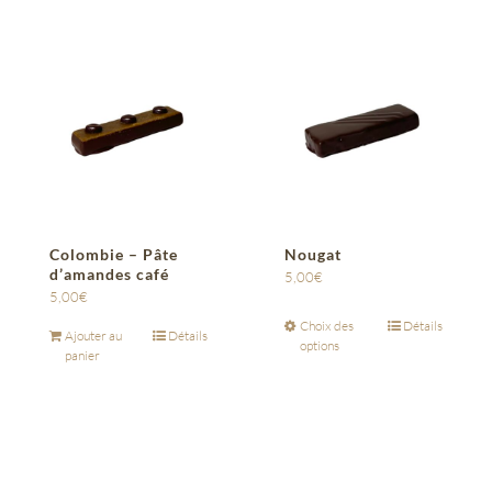
Colombie – Pâte
Nougat
d’amandes café
5,00
€
5,00
€
Choix des
Détails
Ajouter au
Détails
options
panier