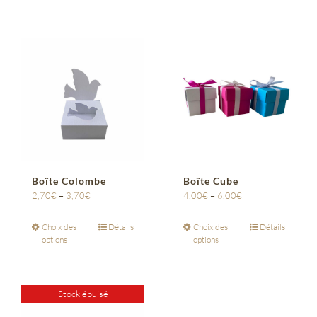
Boîte Colombe
Boîte Cube
2,70
€
–
3,70
€
4,00
€
–
6,00
€
Choix des
Détails
Choix des
Détails
options
options
Stock épuisé