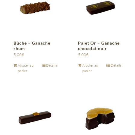
Bûche – Ganache
Palet Or – Ganache
rhum
chocolat noir
5,00
€
5,00
€
Ajouter au
Détails
Ajouter au
Détails
panier
panier