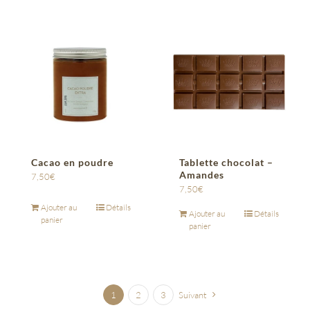
Cacao en poudre
Tablette chocolat –
Amandes
7,50
€
7,50
€
Ajouter au
Détails
Ajouter au
Détails
panier
panier
1
2
3
Suivant