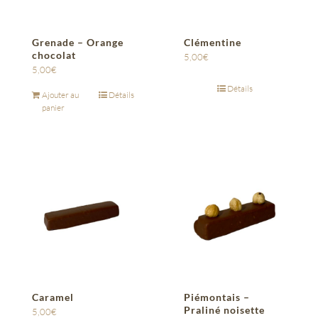
Grenade – Orange
Clémentine
chocolat
5,00
€
5,00
€
Détails
Ajouter au
Détails
panier
Caramel
Piémontais –
Praliné noisette
5,00
€