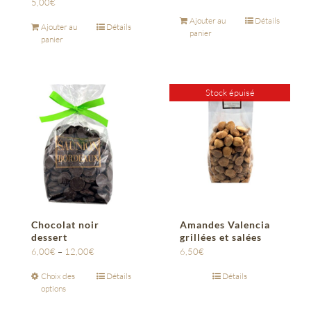
5,00
€
Ajouter au
Détails
Ajouter au
Détails
panier
panier
Stock épuisé
Chocolat noir
Amandes Valencia
dessert
grillées et salées
6,00
€
–
12,00
€
6,50
€
Choix des
Détails
Détails
options